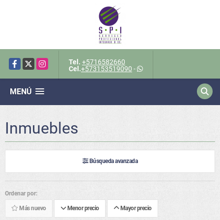
Tel.
+5716582660
Facebook
X
Instagram
Cel.
+573153519090
-
MENÚ
Inmuebles
Búsqueda avanzada
Ordenar por:
Más nuevo
Menor precio
Mayor precio