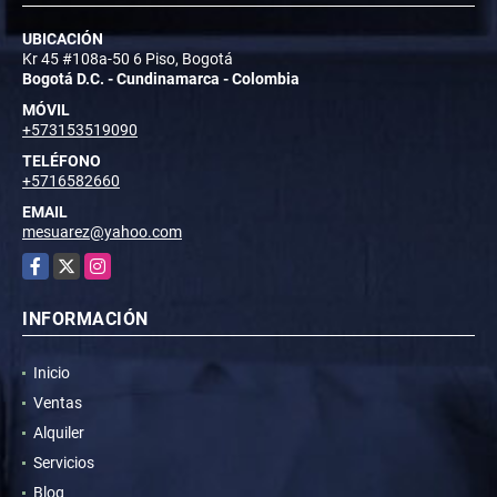
UBICACIÓN
Kr 45 #108a-50 6 Piso, Bogotá
Bogotá D.C. - Cundinamarca - Colombia
MÓVIL
+573153519090
TELÉFONO
+5716582660
EMAIL
mesuarez@yahoo.com
Facebook
X
Instagram
INFORMACIÓN
Inicio
Ventas
Alquiler
Servicios
Blog