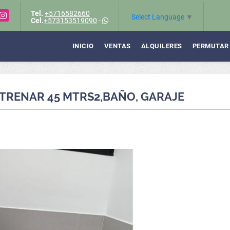
Tel.
+5716582660
Instagram
Select Language
▼
Cel.
+573153519090
-
INICIO
VENTAS
ALQUILERES
PERMUTAR
TRENAR 45 MTRS2,BAÑO, GARAJE