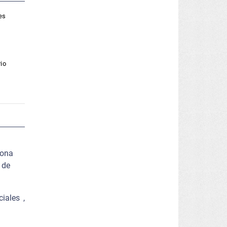
es
rio
zona
 de
iales ,