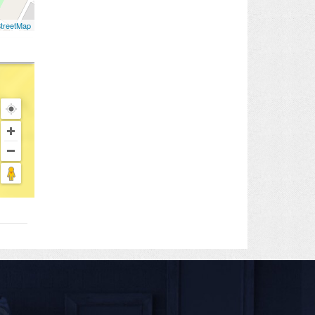
treetMap