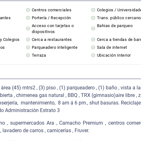
Centros comerciales
Colegios / Universidad
tantes
Portería / Recepción
Trans. público cercano
Acceso con tarjetas o
Bahias de parqueo
dispositivos
y Colegios
Cerca a restaurantes
Cerca a tiendas de bar
ios
Parqueadero inteligente
Sala de internet
Terraza
Ubicación Interior
a (45) mtrs2 , (3) piso , (1) parqueadero , (1) baño , vista a la
bierta , chimenea gas natural , BBQ , TRX (gimnasio)aire libre , 
nserjería, mantenimiento, 8 am á 6 pm., shut basuras. Reciclaje
do Administración Estrato 3
cano , supermercados Ara , Camacho Premium , centros comerc
 lavadero de carros , carnicerías , Fruver.