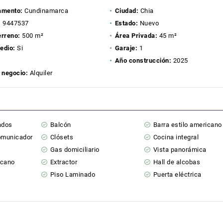
amento:
Cundinamarca
Ciudad:
Chia
:
9447537
Estado:
Nuevo
erreno:
500 m²
Área Privada:
45 m²
edio:
Si
Garaje:
1
Año construcción:
2025
 negocio:
Alquiler
ados
Balcón
Barra estilo americano
comunicador
Clósets
Cocina integral
Gas domiciliario
Vista panorámica
icano
Extractor
Hall de alcobas
Piso Laminado
Puerta eléctrica