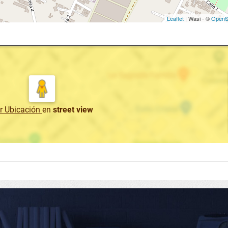
Leaflet
| Wasi - ©
OpenS
r Ubicación
en
street view