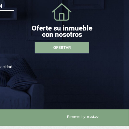
N
Oferte su inmueble
con nosotros
OFERTAR
ivacidad
wasi.co
Powered by: