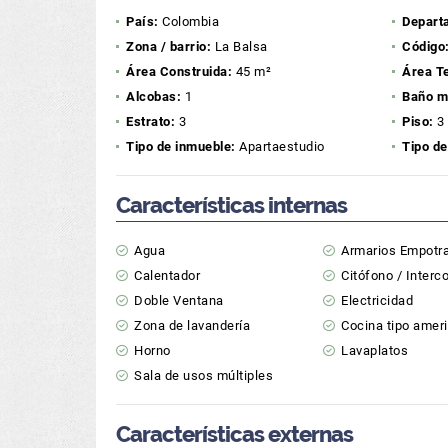
País:
Colombia
Depart
Zona / barrio:
La Balsa
Código
Área Construida:
45 m²
Área T
Alcobas:
1
Baño m
Estrato:
3
Piso:
3
Tipo de inmueble:
Apartaestudio
Tipo de
Características internas
Agua
Armarios Empotr
Calentador
Citófono / Inter
Doble Ventana
Electricidad
Zona de lavandería
Cocina tipo amer
Horno
Lavaplatos
Sala de usos múltiples
Características externas