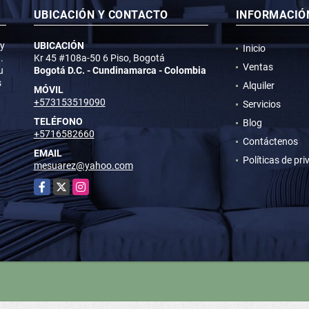
UBICACIÓN Y CONTACTO
INFORMACIÓ
 y
UBICACIÓN
Inicio
.
Kr 45 #108a-50 6 Piso, Bogotá
Ventas
u
Bogotá D.C. - Cundinamarca - Colombia
s
Alquiler
MÓVIL
+573153519090
Servicios
TELÉFONO
Blog
+5716582660
Contáctenos
EMAIL
Políticas de pr
mesuarez@yahoo.com
Facebook
X
Instagram