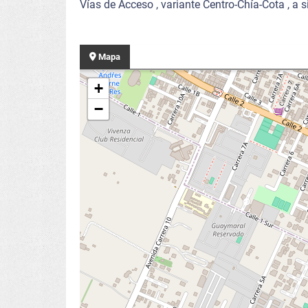
Vías de Acceso , variante Centro-Chía-Cota , a 
Mapa
+
−