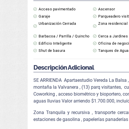
Acceso pavimentado
Ascensor
Garaje
Parqueadero visi
Urbanización Cerrada
Zona residencial
Barbacoa / Parrilla / Quincho
Cerca a Jardines 
Edificio Inteligente
Oficina de negoc
Shut de basura
Tanques de Agua
Descripción Adicional
SE ARRIENDA Apartaestudio Vereda La Balsa , áre
montaña la Valvanera , (13) parq visitantes, cu
Coworking , acceso biométrico y bioportero, co
aguas lluvias Valor arriendo $1.700.000, incluí
Zona Tranquila y recursiva , transporte cer
estaciones de gasolina , papelerías panaderías ,