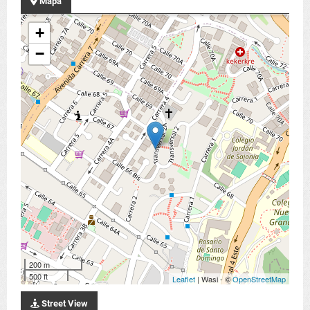
Mapa
+
−
200 m
500 ft
Leaflet
| Wasi - ©
OpenStreetMap
Street View