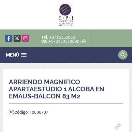
Tel.
+5716582660
Facebook
X
Instagram
Cel.
+573153519090
-
MENÚ
ARRIENDO MAGNIFICO
APARTAESTUDIO 1 ALCOBA EN
EMAUS-BALCON 83 M2
Código
: 10006707