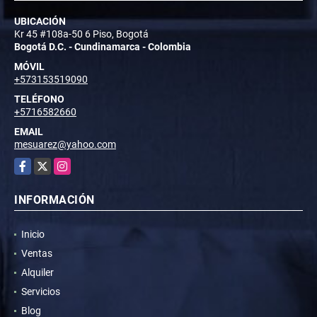
UBICACIÓN
Kr 45 #108a-50 6 Piso, Bogotá
Bogotá D.C. - Cundinamarca - Colombia
MÓVIL
+573153519090
TELÉFONO
+5716582660
EMAIL
mesuarez@yahoo.com
Facebook
X
Instagram
INFORMACIÓN
Inicio
Ventas
Alquiler
Servicios
Blog