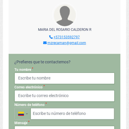
MARIA DEL ROSARIO CALDERON R
+573153592797
mzrecaman@gmail.com
¿Prefieres que te contactemos?
*
Tu nombre
*
Correo electrónico
*
Número de teléfono
▼
*
Mensaje