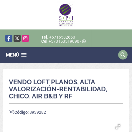
Tel.
+5716582660
Facebook
X
Instagram
Cel.
+573153519090
-
MENÚ
VENDO LOFT PLANOS, ALTA
VALORIZACIÓN-RENTABILIDAD,
CHICO, AIR B&B Y RF
Código
: 8939282