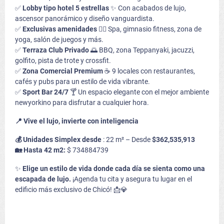
✅
Lobby tipo hotel 5 estrellas
✨ Con acabados de lujo,
ascensor panorámico y diseño vanguardista.
✅
Exclusivas amenidades
🏋️‍♂️ Spa, gimnasio fitness, zona de
yoga, salón de juegos y más.
✅
Terraza Club Privado
🌅 BBQ, zona Teppanyaki, jacuzzi,
golfito, pista de trote y crossfit.
✅
Zona Comercial Premium
☕ 9 locales con restaurantes,
cafés y pubs para un estilo de vida vibrante.
✅
Sport Bar 24/7
🍸 Un espacio elegante con el mejor ambiente
newyorkino para disfrutar a cualquier hora.
📍 Vive el lujo, invierte con inteligencia
💰 Unidades Simplex desde
: 22 m² – Desde
$362,535,913
🏡 Hasta 42 m2:
$ 734884739
✨
Elige un estilo de vida donde cada día se sienta como una
escapada de lujo.
¡Agenda tu cita y asegura tu lugar en el
edificio más exclusivo de Chicó! 📩💎