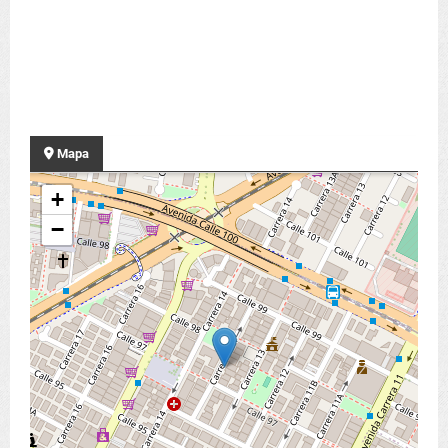
Mapa
+
−