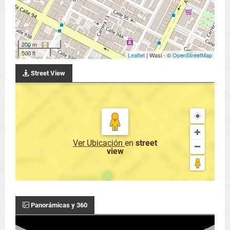
200 m
500 ft
Leaflet
| Wasi - ©
OpenStreetMap
Street View
Ver Ubicación
en
street
view
Panorámicas y 360