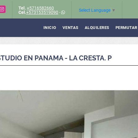
Tel.
+5716582660
Instagram
Select Language
▼
Cel.
+573153519090
-
INICIO
VENTAS
ALQUILERES
PERMUTAR
UDIO EN PANAMA - LA CRESTA. P