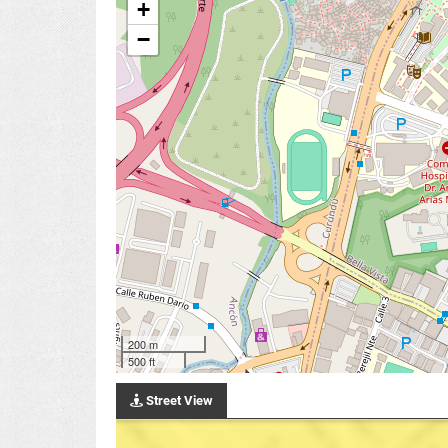
+
−
200 m
500 ft
Street View