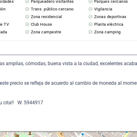
rsidades
Parqueadero visitantes
Parques cercanos
ión
Trans. público cercano
Vigilancia
Zona residencial
Zonas deportivas
de TV
Club House
Planta eléctrica
rada
Zona campestre
Zona camping
as amplias, cómodas, buena vista a la ciudad, excelentes acab
, este precio se refleja de acuerdo al cambio de moneda al mome
tu cita!! W. 5944917