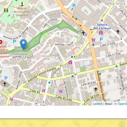
Leaflet
| Wasi - ©
OpenS