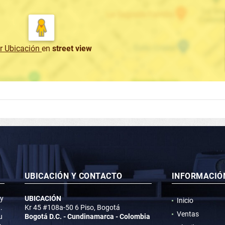
r Ubicación
en
street view
UBICACIÓN Y CONTACTO
INFORMACIÓ
 y
UBICACIÓN
Inicio
.
Kr 45 #108a-50 6 Piso, Bogotá
Ventas
u
Bogotá D.C. - Cundinamarca - Colombia