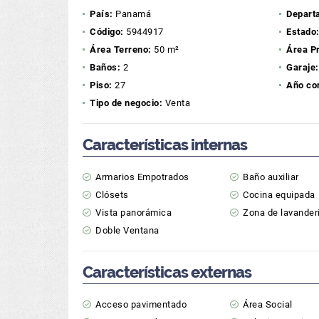
País:
Panamá
Depart
Código:
5944917
Estado
Área Terreno:
50 m²
Área P
Baños:
2
Garaje:
Piso:
27
Año co
Tipo de negocio:
Venta
Características internas
Armarios Empotrados
Baño auxiliar
Clósets
Cocina equipada
Vista panorámica
Zona de lavander
Doble Ventana
Características externas
Acceso pavimentado
Área Social