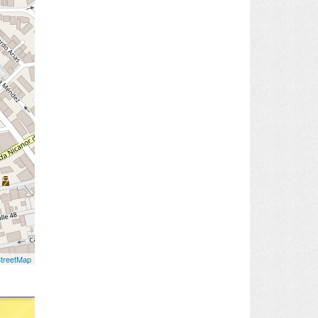
treetMap