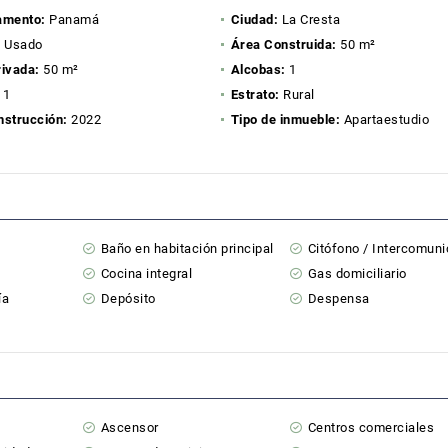
amento:
Panamá
Ciudad:
La Cresta
:
Usado
Área Construida:
50 m²
rivada:
50 m²
Alcobas:
1
1
Estrato:
Rural
nstrucción:
2022
Tipo de inmueble:
Apartaestudio
Baño en habitación principal
Citófono / Intercomun
Cocina integral
Gas domiciliario
ía
Depósito
Despensa
Ascensor
Centros comerciales