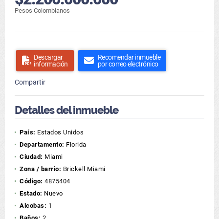
Pesos Colombianos
Descargar
Recomendar inmueble
información
por correo electrónico
Compartir
Detalles del inmueble
País:
Estados Unidos
Departamento:
Florida
Ciudad:
Miami
Zona / barrio:
Brickell Miami
Código:
4875404
Estado:
Nuevo
Alcobas:
1
Baños:
2