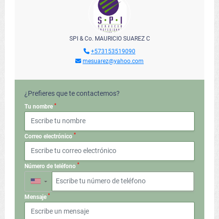
SPI & Co. MAURICIO SUAREZ C
+573153519090
mesuarez@yahoo.com
¿Prefieres que te contactemos?
*
Tu nombre
*
Correo electrónico
*
Número de teléfono
▼
*
Mensaje