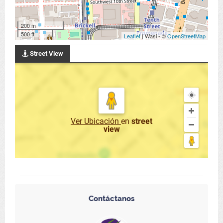
200 m
500 ft
Leaflet
| Wasi - ©
OpenStreetMap
Street View
Ver Ubicación
en
street
view
Contáctanos