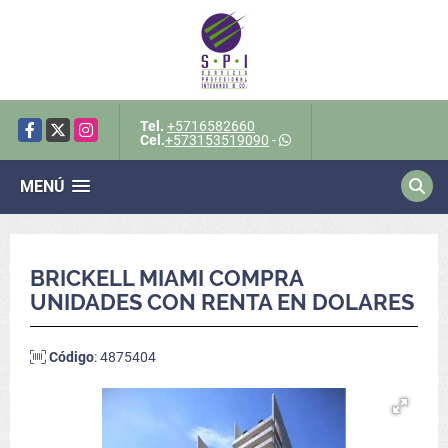
Tel.
+5716582660
Facebook
X
Instagram
Cel.
+573153519090
-
MENÚ
BRICKELL MIAMI COMPRA
UNIDADES CON RENTA EN DOLARES
Código
: 4875404