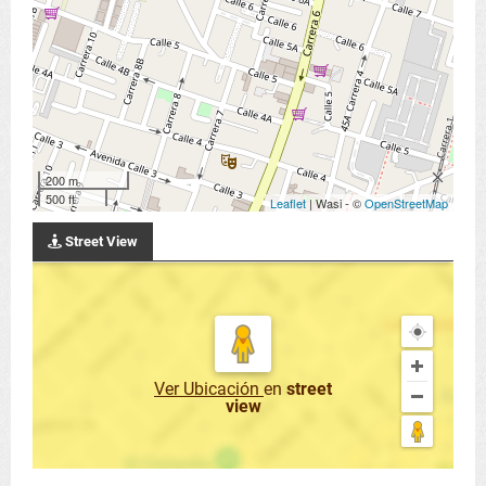
200 m
500 ft
Leaflet
| Wasi - ©
OpenStreetMap
Street View
Ver Ubicación
en
street
view