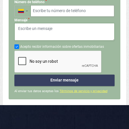
*
Número de teléfono
▼
*
Mensaje
Acepto recibir información sobre ofertas inmobiliarias
Enviar mensaje
Al enviar tus datos aceptas los
Términos de servicio y privacidad