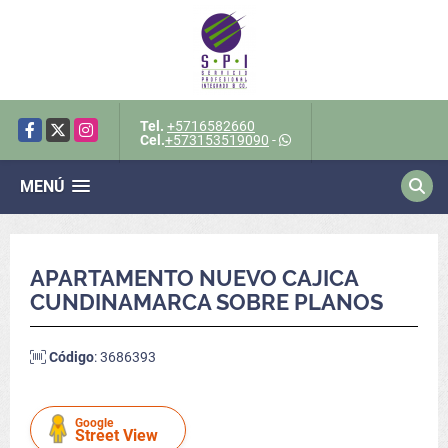
Tel.
+5716582660
Facebook
X
Instagram
Cel.
+573153519090
-
MENÚ
APARTAMENTO NUEVO CAJICA
CUNDINAMARCA SOBRE PLANOS
Código
: 3686393
Google
Street View