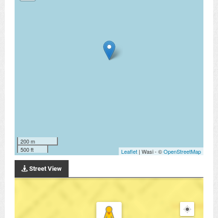
200 m
500 ft
Leaflet
| Wasi - ©
OpenStreetMap
Street View