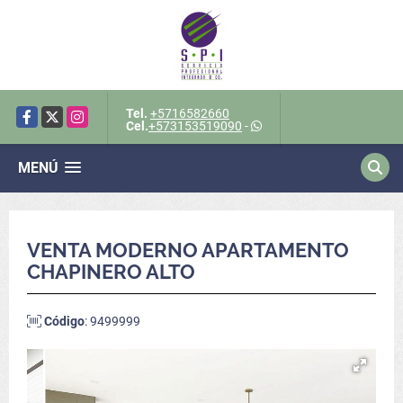
Tel.
+5716582660
Facebook
X
Instagram
Cel.
+573153519090
-
MENÚ
VENTA MODERNO APARTAMENTO
CHAPINERO ALTO
Código
: 9499999