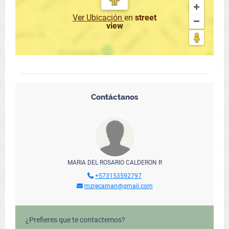
Ver Ubicación
en
street
view
Contáctanos
MARIA DEL ROSARIO CALDERON R
+573153592797
mzrecaman@gmail.com
¿Prefieres que te contactemos?