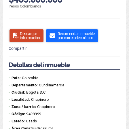
Pesos Colombianos
Descargar
Recomendar inmueble
información
por correo electrónico
Compartir
Detalles del inmueble
País:
Colombia
Departamento:
Cundinamarca
Ciudad:
Bogotá D.C.
Localidad:
Chapinero
Zona / barrio:
Chapinero
Código:
9499999
Estado:
Usado
Área Construida:
66 m²