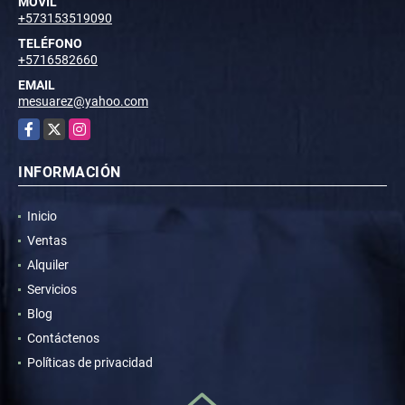
MÓVIL
+573153519090
TELÉFONO
+5716582660
EMAIL
mesuarez@yahoo.com
Facebook
X
Instagram
INFORMACIÓN
Inicio
Ventas
Alquiler
Servicios
Blog
Contáctenos
Políticas de privacidad