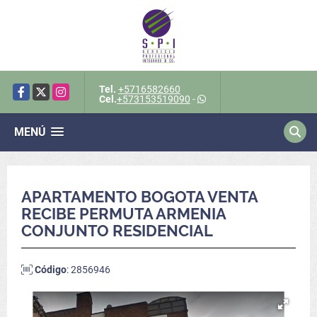
Tel.
+5716582660
Facebook
X
Instagram
Cel.
+573153519090
-
MENÚ
APARTAMENTO BOGOTA VENTA
RECIBE PERMUTA ARMENIA
CONJUNTO RESIDENCIAL
Código
: 2856946