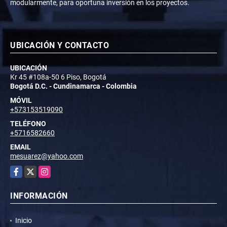
modularmente, para oportuna inversión en los proyectos.
UBICACIÓN Y CONTACTO
UBICACIÓN
Kr 45 #108a-50 6 Piso, Bogotá
Bogotá D.C. - Cundinamarca - Colombia
MÓVIL
+573153519090
TELÉFONO
+5716582660
EMAIL
mesuarez@yahoo.com
Facebook
X
Instagram
INFORMACIÓN
Inicio