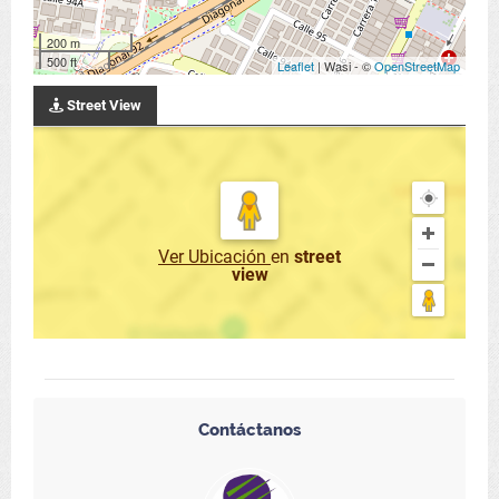
200 m
500 ft
Leaflet
| Wasi - ©
OpenStreetMap
Street View
Ver Ubicación
en
street
view
Contáctanos