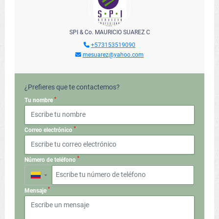
SPI & Co. MAURICIO SUAREZ C
+573153519090
mesuarez@yahoo.com
¿Prefieres que te contactemos?
*
Tu nombre
*
Correo electrónico
*
Número de teléfono
▼
*
Mensaje