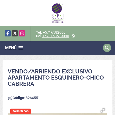
Tel.
+5716582660
Facebook
X
Instagram
Cel.
+573153519090
-
MENÚ
VENDO/ARRIENDO EXCLUSIVO
APARTAMENTO ESQUINERO-CHICO
CABRERA
Código
: 8264551
SOLICITADOS