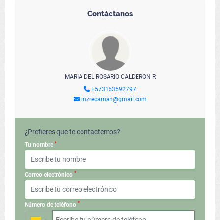
Contáctanos
MARIA DEL ROSARIO CALDERON R
+573153592797
mzrecaman@gmail.com
¿Prefieres que te contactemos?
*
Tu nombre
*
Correo electrónico
*
Número de teléfono
▼