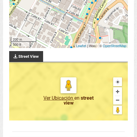
200 m
500 ft
Leaflet
| Wasi - ©
OpenStreetMap
Street View
Ver Ubicación
en
street
view