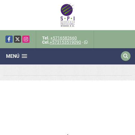
Tel.
+5716582660
Facebook
X
Instagram
Cel.
+573153519090
-
MENÚ