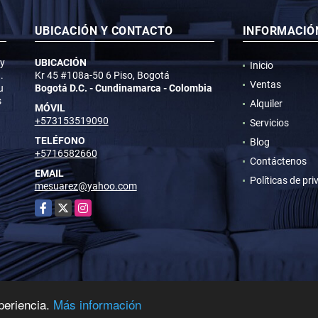
UBICACIÓN Y CONTACTO
INFORMACIÓ
 y
UBICACIÓN
Inicio
.
Kr 45 #108a-50 6 Piso, Bogotá
Ventas
u
Bogotá D.C. - Cundinamarca - Colombia
s
Alquiler
MÓVIL
+573153519090
Servicios
TELÉFONO
Blog
+5716582660
Contáctenos
EMAIL
Políticas de pr
mesuarez@yahoo.com
Facebook
X
Instagram
periencia.
Más información