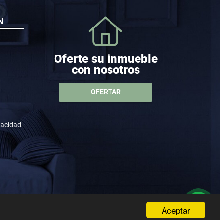
N
Oferte su inmueble
con nosotros
OFERTAR
ivacidad
Aceptar
wasi.co
Powered by: