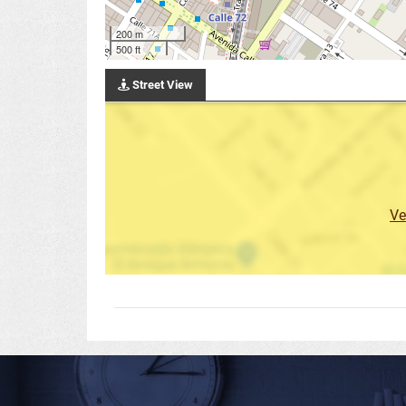
200 m
500 ft
Street View
Ve