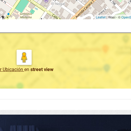
Leaflet
| Wasi - ©
OpenS
r Ubicación
en
street view