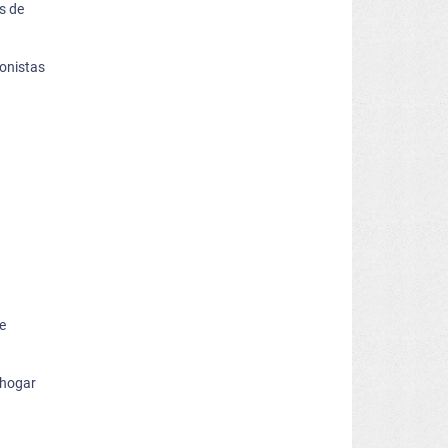
s de
ionistas
e
 hogar