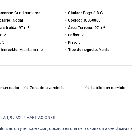
amento:
Cundinamarca
Ciudad:
Bogotá D.C.
barrio:
Nogal
Código:
10060803
onstruida:
97 m²
Área Terreno:
97 m²
s:
2
Baños:
2
:
5
Piso:
3
 inmueble:
Apartamento
Tipo de negocio:
Venta
comunicador
Zona de lavandería
Habitación servicio
AR, 97 M2, 2 HABITACIONES
lorización y remodelación, ubicado en una de las zonas más exclusivas 