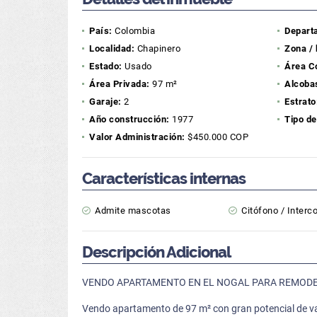
País:
Colombia
Depart
Localidad:
Chapinero
Zona / 
Estado:
Usado
Área C
Área Privada:
97 m²
Alcoba
Garaje:
2
Estrato
Año construcción:
1977
Tipo de
Valor Administración:
$450.000 COP
Características internas
Admite mascotas
Citófono / Inter
Descripción Adicional
VENDO APARTAMENTO EN EL NOGAL PARA REMODEL
Vendo apartamento de 97 m² con gran potencial de va