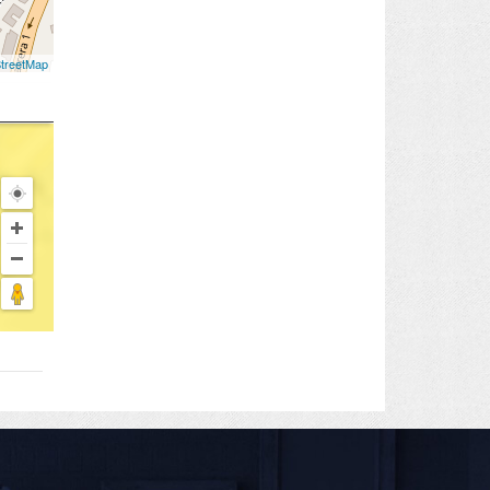
treetMap