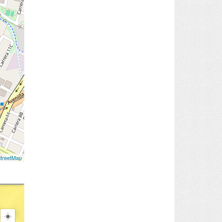
treetMap