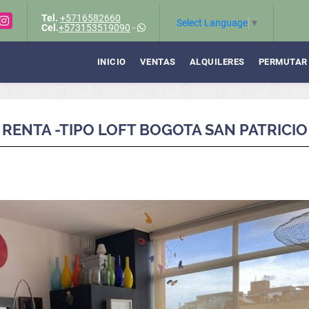
Tel.
+5716582660
Instagram
Select Language
▼
Cel.
+573153519090
-
INICIO
VENTAS
ALQUILERES
PERMUTAR
ENTA -TIPO LOFT BOGOTA SAN PATRICIO