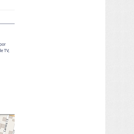
 por
de TV,