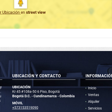
r Ubicación
en
street view
UBICACIÓN Y CONTACTO
INFORMACIÓ
 y
UBICACIÓN
Inicio
.
Kr 45 #108a-50 6 Piso, Bogotá
Ventas
u
Bogotá D.C. - Cundinamarca - Colombia
s
Alquiler
MÓVIL
+573153519090
Servicios