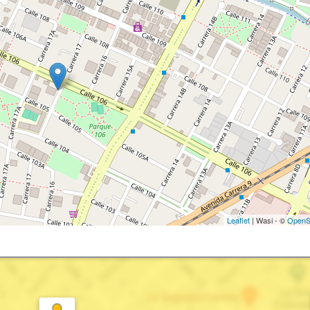
Leaflet
| Wasi - ©
OpenS