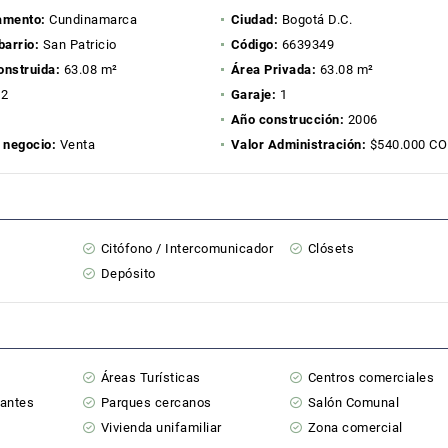
amento:
Cundinamarca
Ciudad:
Bogotá D.C.
barrio:
San Patricio
Código:
6639349
onstruida:
63.08 m²
Área Privada:
63.08 m²
2
Garaje:
1
Año construcción:
2006
 negocio:
Venta
Valor Administración:
$540.000 C
Citófono / Intercomunicador
Clósets
Depósito
Áreas Turísticas
Centros comerciales
tantes
Parques cercanos
Salón Comunal
Vivienda unifamiliar
Zona comercial