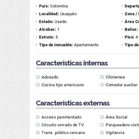
País:
Colombia
Depart
Localidad:
Usaquén
Zona / 
Estado:
Usado
Área C
Alcobas:
1
Baños:
Estrato:
5
Piso:
4
Tipo de inmueble:
Apartamento
Tipo de
Características internas
Adosado
Chimenea
Cocina tipo americano
Comedor auxiliar
Características externas
Acceso pavimentado
Área Social
Circuito cerrado de TV
Parqueadero visi
Trans. público cercano
Vigilancia