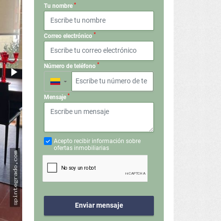
*
Tu nombre
*
Correo electrónico
*
Número de teléfono
▼
*
Mensaje
Acepto recibir información sobre
ofertas inmobiliarias
Enviar mensaje