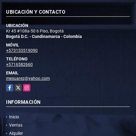
UBICACIÓN Y CONTACTO
UBICACIÓN
Kr 45 #108a-50 6 Piso, Bogotá
Bogotá D.C. - Cundinamarca - Colombia
MÓVIL
+573153519090
TELÉFONO
+5716582660
EMAIL
mesuarez@yahoo.com
Facebook
X
Instagram
INFORMACIÓN
Inicio
Ventas
Alquiler