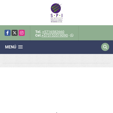
Tel.
+5716582660
Facebook
X
Instagram
Cel.
+573153519090
-
MENÚ