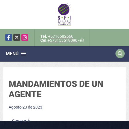
Tel.
+5716582660
Facebook
X
Instagram
Cel.
+573153519090
-
MENÚ
MANDAMIENTOS DE UN
AGENTE
Agosto 23 de 2023
Compartir: