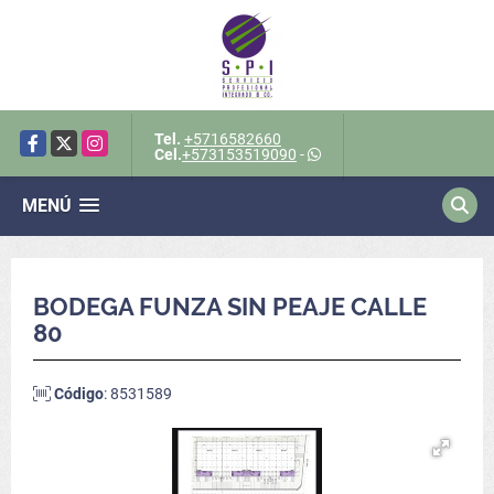
Tel.
+5716582660
Facebook
X
Instagram
Cel.
+573153519090
-
MENÚ
BODEGA FUNZA SIN PEAJE CALLE
80
Código
: 8531589