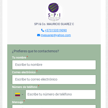
SPI & Co. MAURICIO SUAREZ C
+573153519090
mesuarez@yahoo.com
¿Prefieres que te contactemos?
*
Tu nombre
*
Correo electrónico
*
Número de teléfono
▼
*
Mensaje