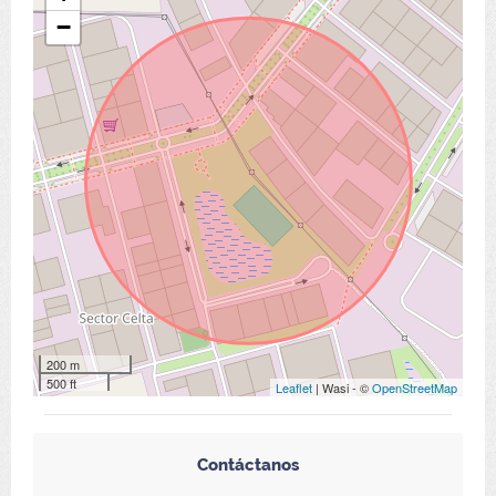
−
200 m
500 ft
Leaflet
| Wasi - ©
OpenStreetMap
Contáctanos