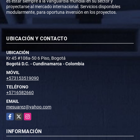
es estar siempre a la vanguardia mundial en su sector y
proyectarse al mercado internacional. Servicios disponibles
modularmente, para oportuna inversión en los proyectos.
UBICACIÓN Y CONTACTO
UBICACIÓN
Kr 45 #108a-50 6 Piso, Bogotá
Bogotá D.C. - Cundinamarca - Colombia
MÓVIL
+573153519090
TELÉFONO
+5716582660
EMAIL
mesuarez@yahoo.com
Facebook
X
Instagram
INFORMACIÓN