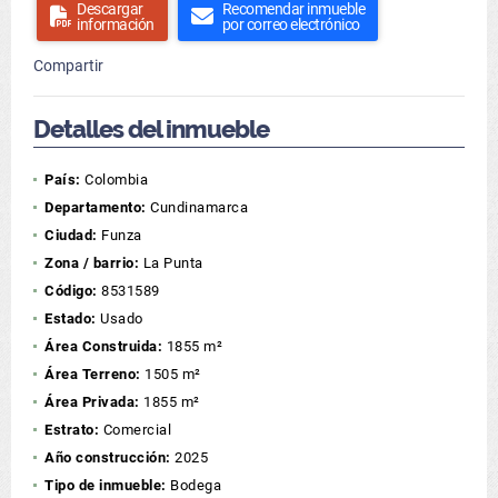
Descargar
Recomendar inmueble
información
por correo electrónico
Compartir
Detalles del inmueble
País:
Colombia
Departamento:
Cundinamarca
Ciudad:
Funza
Zona / barrio:
La Punta
Código:
8531589
Estado:
Usado
Área Construida:
1855 m²
Área Terreno:
1505 m²
Área Privada:
1855 m²
Estrato:
Comercial
Año construcción:
2025
Tipo de inmueble:
Bodega