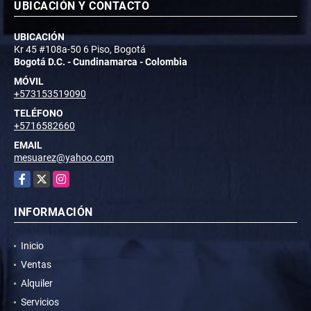
UBICACIÓN Y CONTACTO
UBICACIÓN
Kr 45 #108a-50 6 Piso, Bogotá
Bogotá D.C. - Cundinamarca - Colombia
MÓVIL
+573153519090
TELÉFONO
+5716582660
EMAIL
mesuarez@yahoo.com
Facebook
X
Instagram
INFORMACIÓN
Inicio
Ventas
Alquiler
Servicios