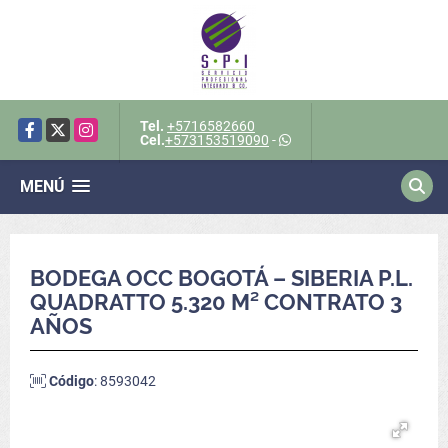
Tel.
+5716582660
Facebook
X
Instagram
Cel.
+573153519090
-
MENÚ
BODEGA OCC BOGOTÁ – SIBERIA P.L.
QUADRATTO 5.320 M² CONTRATO 3
AÑOS
Código
: 8593042