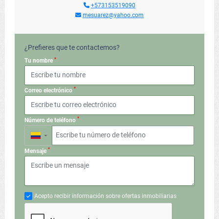
+573153519090
mesuarez@yahoo.com
¿Prefieres que te contactemos?
*
Tu nombre
*
Correo electrónico
*
Número de teléfono
▼
*
Mensaje
Acepto recibir información sobre ofertas inmobiliarias