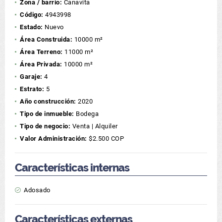
Zona / barrio:
Canavita
Código:
4943998
Estado:
Nuevo
Área Construida:
10000 m²
Área Terreno:
11000 m²
Área Privada:
10000 m²
Garaje:
4
Estrato:
5
Año construcción:
2020
Tipo de inmueble:
Bodega
Tipo de negocio:
Venta | Alquiler
Valor Administración:
$2.500 COP
Características internas
Adosado
Características externas