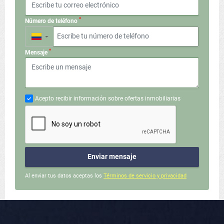
*
Número de teléfono
▼
*
Mensaje
Acepto recibir información sobre ofertas inmobiliarias
Enviar mensaje
Al enviar tus datos aceptas los
Términos de servicio y privacidad