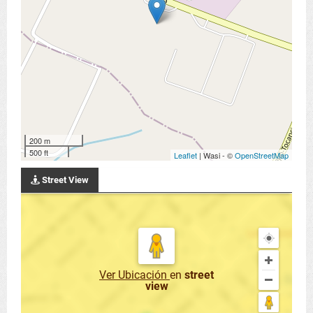
200 m
500 ft
Leaflet
| Wasi - ©
OpenStreetMap
Street View
Ver Ubicación
en
street
view