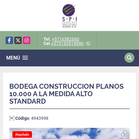
Tel.
+5716582660
Facebook
X
Instagram
Cel.
+573153519090
-
MENÚ
BODEGA CONSTRUCCION PLANOS
10.000 A LA MEDIDA ALTO
STANDARD
Código
: 4943998
Alquilado