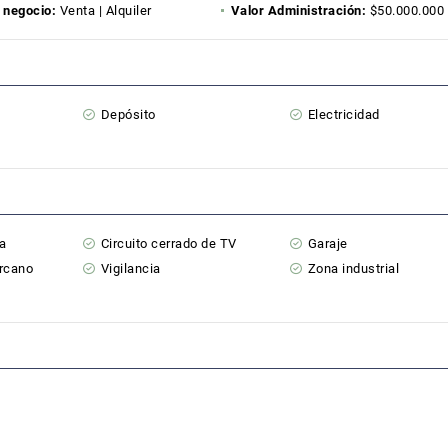
 negocio:
Venta | Alquiler
Valor Administración:
$50.000.000
Depósito
Electricidad
na
Circuito cerrado de TV
Garaje
ercano
Vigilancia
Zona industrial