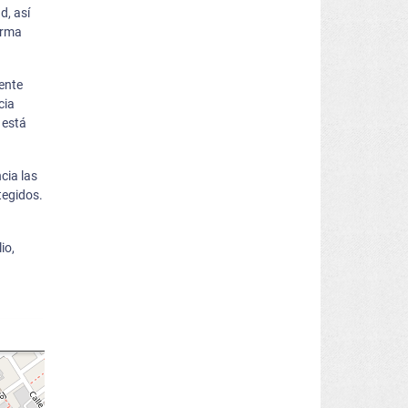
d, así
arma
ente
cia
 está
cia las
tegidos.
io,