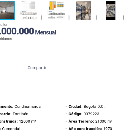
uiler
.000.000
Mensual
mbianos
Compartir
amento:
Cundinamarca
Ciudad:
Bogotá D.C.
barrio:
Fontibón
Código:
9379223
onstruida:
12000 m²
Área Terreno:
21000 m²
:
Comercial
Año construcción:
1970