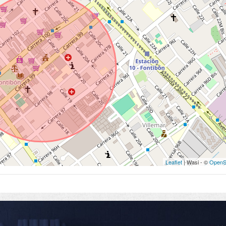
Leaflet
| Wasi - ©
OpenS