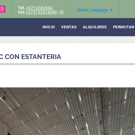
Tel.
+5716582660
Instagram
Select Language
▼
Cel.
+573153519090
-
INICIO
VENTAS
ALQUILERES
PERMUTAR
C CON ESTANTERIA