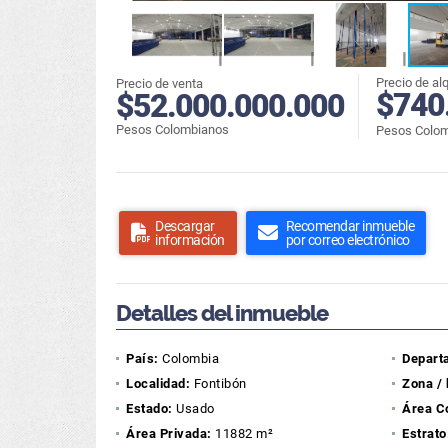
Precio de alq
Precio de venta
$740
$52.000.000.000
Pesos Colombianos
Pesos Colo
Descargar
Recomendar inmueble
información
por correo electrónico
Detalles del inmueble
País:
Colombia
Depart
Localidad:
Fontibón
Zona / 
Estado:
Usado
Área C
Área Privada:
11882 m²
Estrato