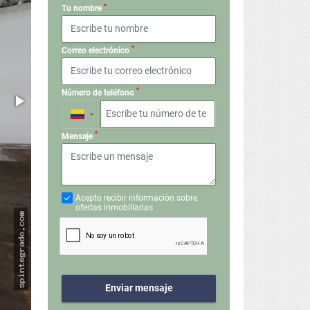
*
Tu nombre
*
Correo electrónico
*
Número de teléfono
▼
*
Mensaje
Acepto recibir información sobre
ofertas inmobiliarias
Enviar mensaje