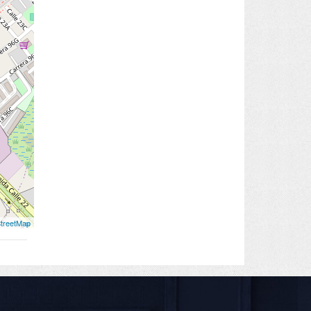
treetMap