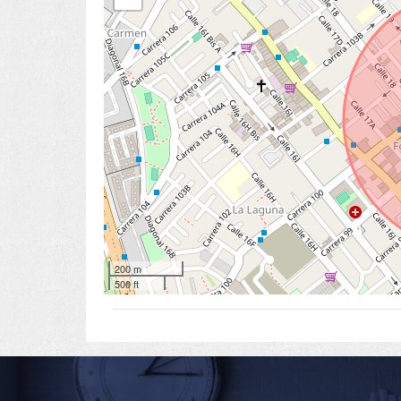
200 m
500 ft