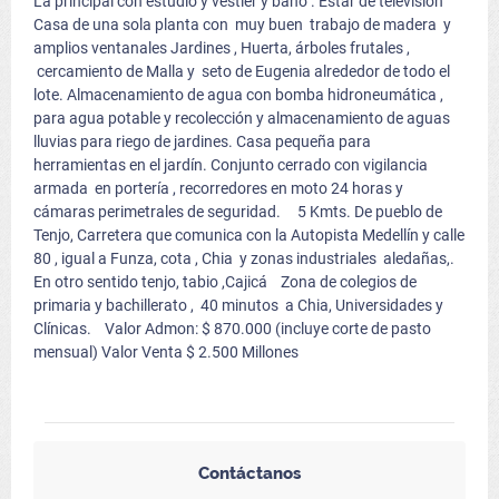
La principal con estudio y vestier y baño . Estar de televisión
Casa de una sola planta con muy buen trabajo de madera y
amplios ventanales Jardines , Huerta, árboles frutales ,
cercamiento de Malla y seto de Eugenia alrededor de todo el
lote. Almacenamiento de agua con bomba hidroneumática ,
para agua potable y recolección y almacenamiento de aguas
lluvias para riego de jardines. Casa pequeña para
herramientas en el jardín. Conjunto cerrado con vigilancia
armada en portería , recorredores en moto 24 horas y
cámaras perimetrales de seguridad. 5 Kmts. De pueblo de
Tenjo, Carretera que comunica con la Autopista Medellín y calle
80 , igual a Funza, cota , Chia y zonas industriales aledañas,.
En otro sentido tenjo, tabio ,Cajicá Zona de colegios de
primaria y bachillerato , 40 minutos a Chia, Universidades y
Clínicas. Valor Admon: $ 870.000 (incluye corte de pasto
mensual) Valor Venta $ 2.500 Millones
Contáctanos