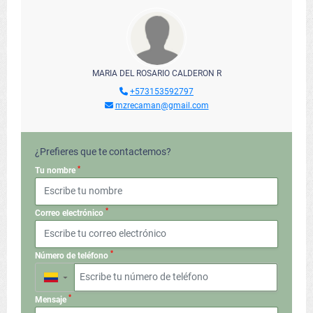
MARIA DEL ROSARIO CALDERON R
+573153592797
mzrecaman@gmail.com
¿Prefieres que te contactemos?
*
Tu nombre
*
Correo electrónico
*
Número de teléfono
▼
*
Mensaje