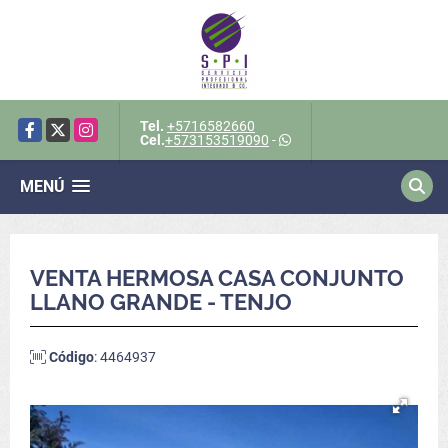
Tel.
+5716582660
Facebook
X
Instagram
Cel.
+573153519090
-
MENÚ
VENTA HERMOSA CASA CONJUNTO
LLANO GRANDE - TENJO
Código
: 4464937