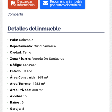
Descargar
Recomendar inmueble
información
por correo electrónico
Compartir
Detalles del inmueble
País:
Colombia
Departamento:
Cundinamarca
Ciudad:
Tenjo
Zona / barrio:
Vereda De Santacruz
Código:
4464937
Estado:
Usado
Área Construida:
368 m²
Área Terreno:
4283 m²
Área Privada:
368 m²
Alcobas:
5
Baños:
6
Garaje:
8