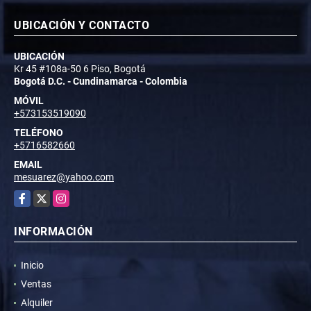
UBICACIÓN Y CONTACTO
UBICACIÓN
Kr 45 #108a-50 6 Piso, Bogotá
Bogotá D.C. - Cundinamarca - Colombia
MÓVIL
+573153519090
TELÉFONO
+5716582660
EMAIL
mesuarez@yahoo.com
Facebook
X
Instagram
INFORMACIÓN
Inicio
Ventas
Alquiler