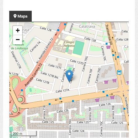
Mapa
+
−
200 m