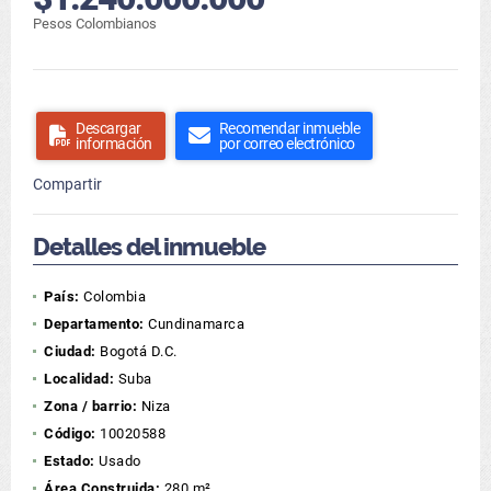
Pesos Colombianos
Descargar
Recomendar inmueble
información
por correo electrónico
Compartir
Detalles del inmueble
País:
Colombia
Departamento:
Cundinamarca
Ciudad:
Bogotá D.C.
Localidad:
Suba
Zona / barrio:
Niza
Código:
10020588
Estado:
Usado
Área Construida:
280 m²