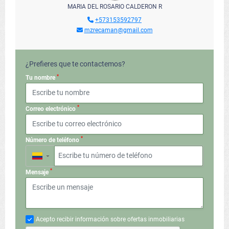
MARIA DEL ROSARIO CALDERON R
+573153592797
mzrecaman@gmail.com
¿Prefieres que te contactemos?
*
Tu nombre
*
Correo electrónico
*
Número de teléfono
▼
*
Mensaje
Acepto recibir información sobre ofertas inmobiliarias