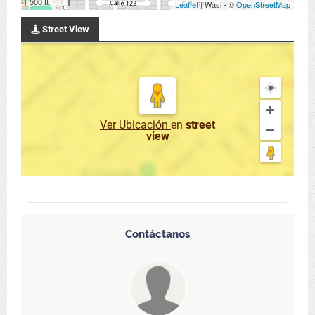
500 ft
Leaflet
| Wasi - ©
OpenStreetMap
Street View
Ver Ubicación
en
street
view
Contáctanos