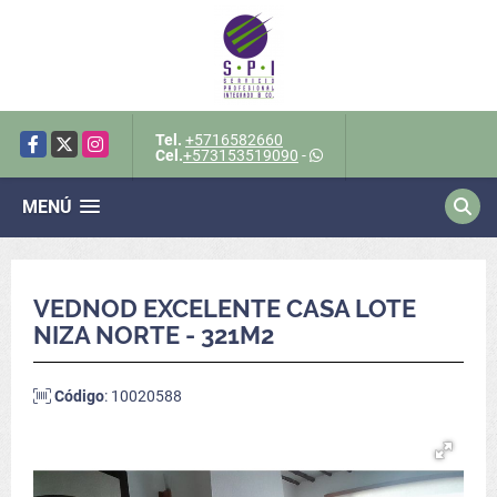
Tel.
+5716582660
Facebook
X
Instagram
Cel.
+573153519090
-
MENÚ
VEDNOD EXCELENTE CASA LOTE
NIZA NORTE - 321M2
Código
: 10020588