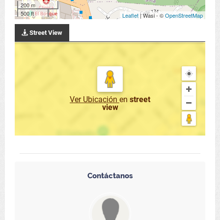
200 m
500 ft
Leaflet
| Wasi - ©
OpenStreetMap
Street View
Ver Ubicación
en
street
view
Contáctanos