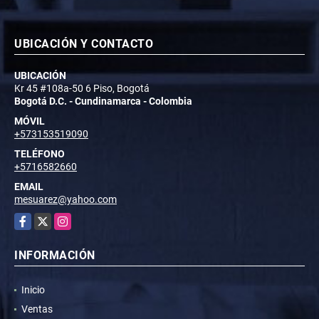
UBICACIÓN Y CONTACTO
UBICACIÓN
Kr 45 #108a-50 6 Piso, Bogotá
Bogotá D.C. - Cundinamarca - Colombia
MÓVIL
+573153519090
TELÉFONO
+5716582660
EMAIL
mesuarez@yahoo.com
Facebook
X
Instagram
INFORMACIÓN
Inicio
Ventas