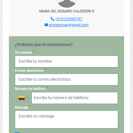
MARIA DEL ROSARIO CALDERON R
+573153592797
mzrecaman@gmail.com
¿Prefieres que te contactemos?
*
Tu nombre
*
Correo electrónico
*
Número de teléfono
▼
*
Mensaje