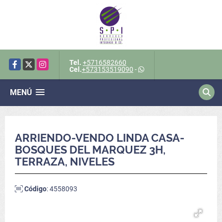
Tel.
+5716582660
Facebook
X
Instagram
Cel.
+573153519090
-
MENÚ
ARRIENDO-VENDO LINDA CASA-
BOSQUES DEL MARQUEZ 3H,
TERRAZA, NIVELES
Código
: 4558093