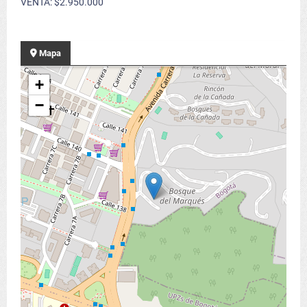
VENTA: $2.950.000
Mapa
+
−