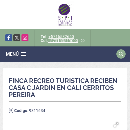
Tel.
+5716582660
Facebook
X
Instagram
Cel.
+573153519090
-
MENÚ
FINCA RECREO TURISTICA RECIBEN
CASA C JARDIN EN CALI CERRITOS
PEREIRA
Código
: 9311634