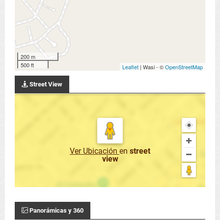
200 m
500 ft
Leaflet
| Wasi - ©
OpenStreetMap
Street View
Ver Ubicación
en
street
view
Panorámicas y 360