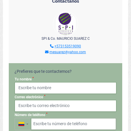
Contáctanos
SPI & Co. MAURICIO SUAREZ C
+573153519090
mesuarez@yahoo.com
¿Prefieres que te contactemos?
*
Tu nombre
*
Correo electrónico
*
Número de teléfono
▼