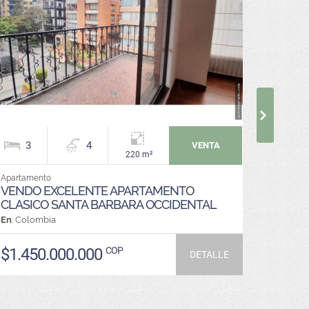
3
4
VENTA
220 m²
Apartamento
Lote / Te
VENDO EXCELENTE APARTAMENTO
LOTE 
CLASICO SANTA BARBARA OCCIDENTAL
220 M2
En
: Colombia
En
: Colo
$1.450.000.000
COP
$36.9
DETALLE