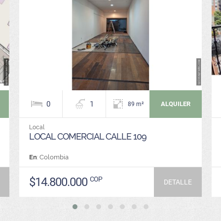
0
1
ALQUILER
89 m²
Local
LOCAL COMERCIAL CALLE 109
En
: Colombia
$14.800.000
COP
DETALLE