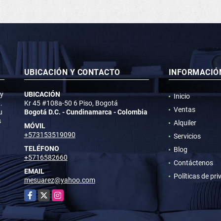
UBICACIÓN Y CONTACTO
INFORMACIÓ
 y
UBICACIÓN
Inicio
.
Kr 45 #108a-50 6 Piso, Bogotá
Ventas
u
Bogotá D.C. - Cundinamarca - Colombia
s
Alquiler
MÓVIL
+573153519090
Servicios
TELÉFONO
Blog
+5716582660
Contáctenos
EMAIL
Políticas de pr
mesuarez@yahoo.com
Facebook
X
Instagram