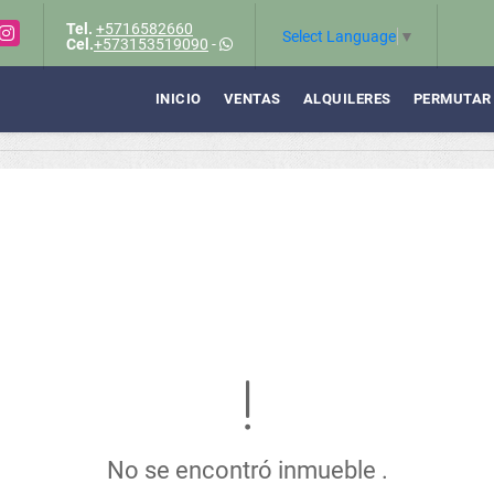
Tel.
+5716582660
Instagram
Select Language
▼
Cel.
+573153519090
-
INICIO
VENTAS
ALQUILERES
PERMUTAR
No se encontró inmueble .