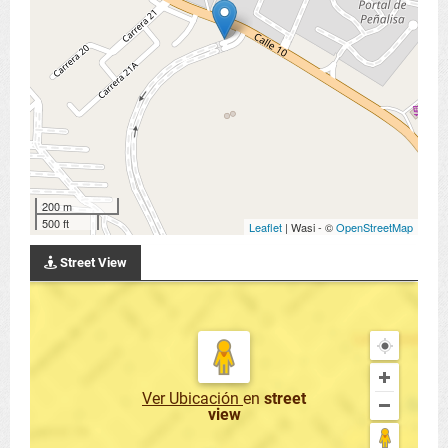
200 m
500 ft
Leaflet
| Wasi - ©
OpenStreetMap
Street View
Ver Ubicación
en
street
view