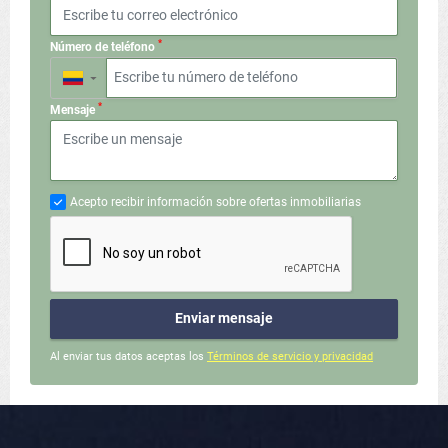
*
Número de teléfono
▼
*
Mensaje
Acepto recibir información sobre ofertas inmobiliarias
Enviar mensaje
Al enviar tus datos aceptas los
Términos de servicio y privacidad