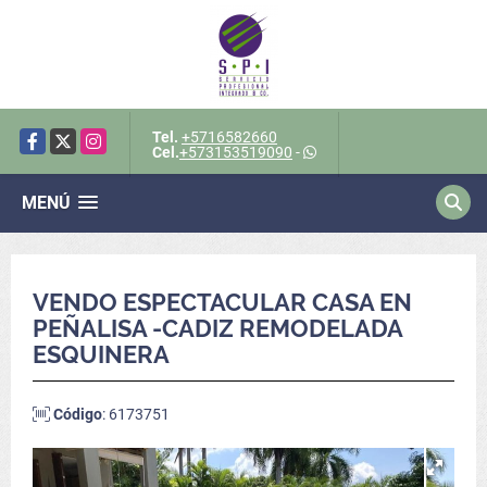
Tel.
+5716582660
Facebook
X
Instagram
Cel.
+573153519090
-
MENÚ
VENDO ESPECTACULAR CASA EN
PEÑALISA -CADIZ REMODELADA
ESQUINERA
Código
: 6173751