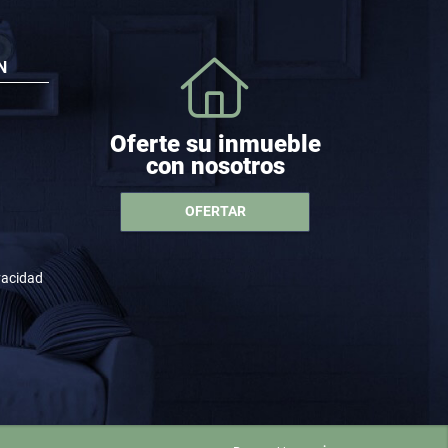
N
Oferte su inmueble
con nosotros
OFERTAR
ivacidad