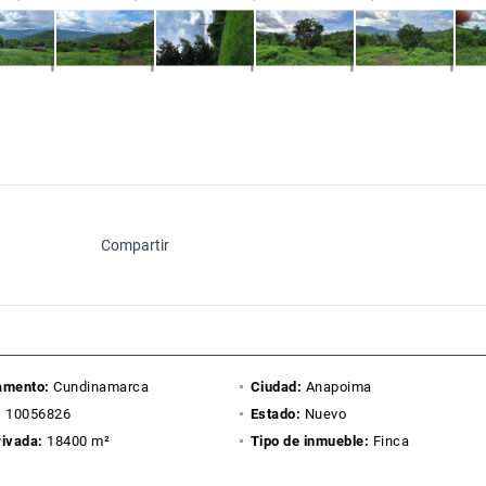
Compartir
amento:
Cundinamarca
Ciudad:
Anapoima
:
10056826
Estado:
Nuevo
rivada:
18400 m²
Tipo de inmueble:
Finca