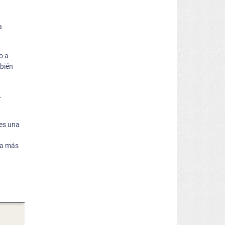
a
o a
mbién
.
 es una
ra más