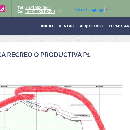
Tel.
+5716582660
Instagram
Select Language
▼
Cel.
+573153519090
-
INICIO
VENTAS
ALQUILERES
PERMUTAR
CA RECREO O PRODUCTIVA P1