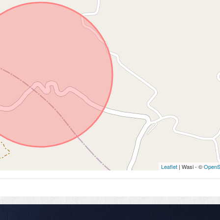
Leaflet
| Wasi - ©
OpenS