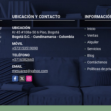
UBICACIÓN Y CONTACTO
INFORMACIÓ
 y
UBICACIÓN
Inicio
.
Kr 45 #108a-50 6 Piso, Bogotá
Ventas
u
Bogotá D.C. - Cundinamarca - Colombia
s
Alquiler
MÓVIL
+573153519090
Servicios
TELÉFONO
Blog
+5716582660
Contáctenos
EMAIL
Políticas de pr
mesuarez@yahoo.com
Facebook
X
Instagram