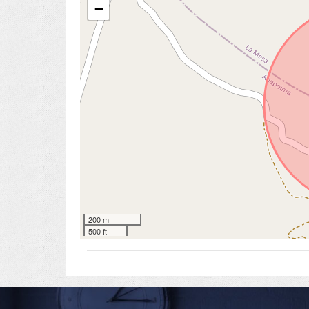
−
200 m
500 ft