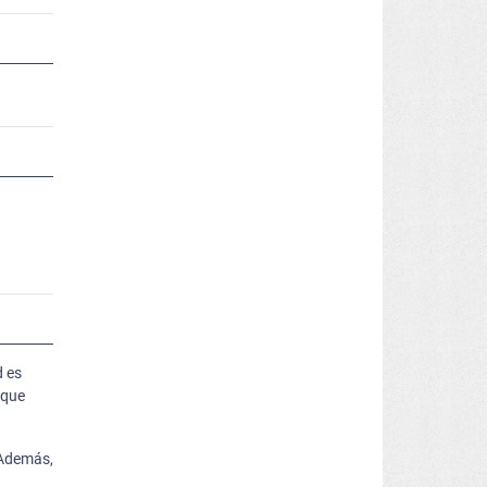
d es
 que
 Además,