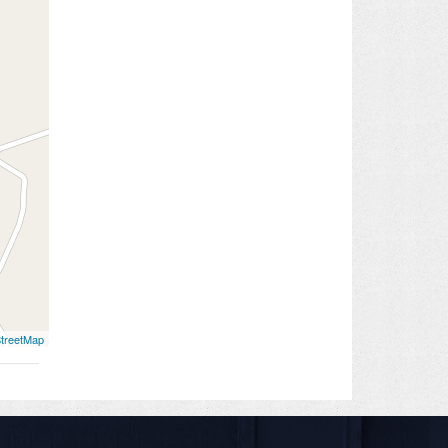
treetMap