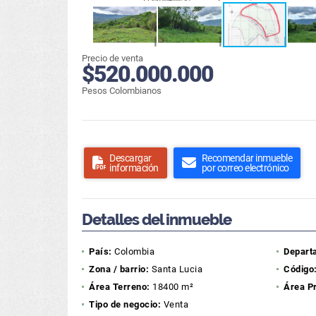
Precio de venta
$520.000.000
Pesos Colombianos
Descargar
Recomendar inmueble
información
por correo electrónico
Detalles del inmueble
País:
Colombia
Depart
Zona / barrio:
Santa Lucia
Código
Área Terreno:
18400 m²
Área P
Tipo de negocio:
Venta