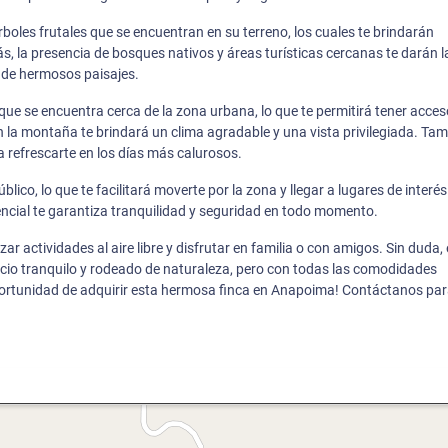
rboles frutales que se encuentran en su terreno, los cuales te brindarán
s, la presencia de bosques nativos y áreas turísticas cercanas te darán l
r de hermosos paisajes.
ue se encuentra cerca de la zona urbana, lo que te permitirá tener acces
n la montaña te brindará un clima agradable y una vista privilegiada. Ta
 refrescarte en los días más calurosos.
lico, lo que te facilitará moverte por la zona y llegar a lugares de interés
ncial te garantiza tranquilidad y seguridad en todo momento.
zar actividades al aire libre y disfrutar en familia o con amigos. Sin duda,
cio tranquilo y rodeado de naturaleza, pero con todas las comodidades
portunidad de adquirir esta hermosa finca en Anapoima! Contáctanos pa