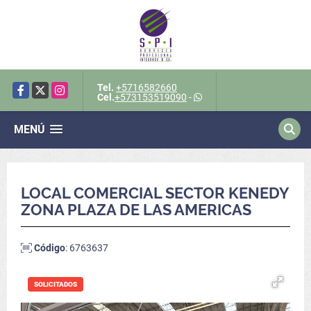
Tel.
+5716582660
Facebook
X
Instagram
Cel.
+573153519090
-
MENÚ
LOCAL COMERCIAL SECTOR KENEDY
ZONA PLAZA DE LAS AMERICAS
Código
: 6763637
SOLICITADOS