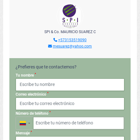
SPI & Co. MAURICIO SUAREZ C
+573153519090
mesuarez@yahoo.com
¿Prefieres que te contactemos?
*
Tu nombre
*
Correo electrónico
*
Número de teléfono
▼
*
Mensaje