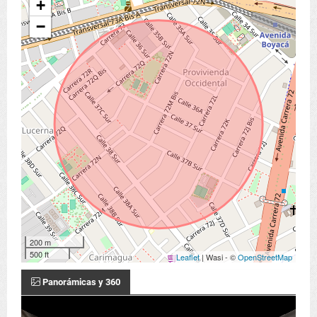
+
−
200 m
500 ft
Leaflet
| Wasi - ©
OpenStreetMap
Panorámicas y 360