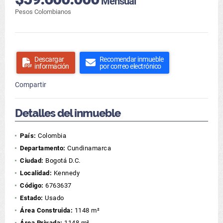
Mensual
Pesos Colombianos
Descargar
Recomendar inmueble
información
por correo electrónico
Compartir
Detalles del inmueble
País:
Colombia
Departamento:
Cundinamarca
Ciudad:
Bogotá D.C.
Localidad:
Kennedy
Código:
6763637
Estado:
Usado
Área Construida:
1148 m²
Área Privada:
1148 m²