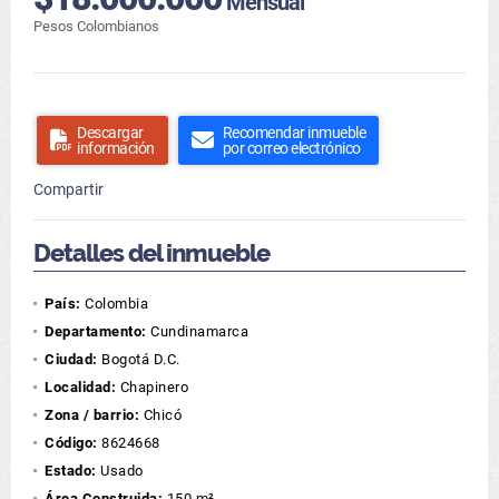
Mensual
Pesos Colombianos
Descargar
Recomendar inmueble
información
por correo electrónico
Compartir
Detalles del inmueble
País:
Colombia
Departamento:
Cundinamarca
Ciudad:
Bogotá D.C.
Localidad:
Chapinero
Zona / barrio:
Chicó
Código:
8624668
Estado:
Usado
Área Construida:
150 m²