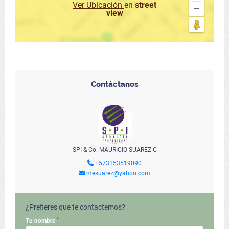
Ver Ubicación
en
street
view
Contáctanos
SPI & Co. MAURICIO SUAREZ C
+573153519090
mesuarez@yahoo.com
¿Prefieres que te contactemos?
*
Tu nombre