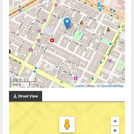
200 m
500 ft
Leaflet
| Wasi - ©
OpenStreetMap
Street View