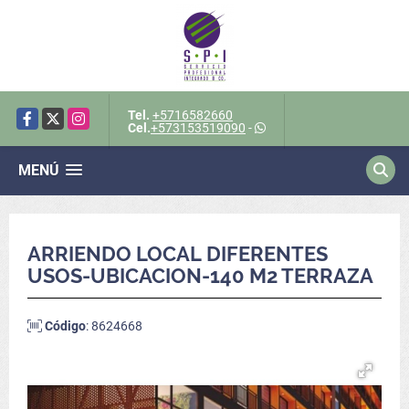
Tel.
+5716582660
Facebook
X
Instagram
Cel.
+573153519090
-
MENÚ
ARRIENDO LOCAL DIFERENTES
USOS-UBICACION-140 M2 TERRAZA
Código
: 8624668