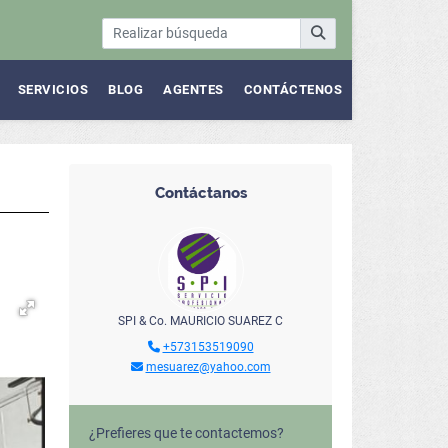
SERVICIOS
BLOG
AGENTES
CONTÁCTENOS
Contáctanos
SPI & Co. MAURICIO SUAREZ C
+573153519090
mesuarez@yahoo.com
¿Prefieres que te contactemos?