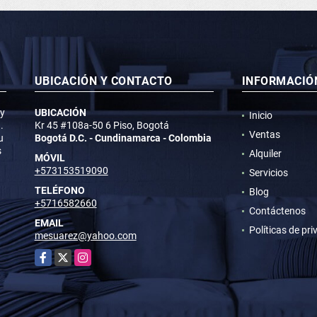
UBICACIÓN Y CONTACTO
INFORMACIÓ
 y
UBICACIÓN
Inicio
.
Kr 45 #108a-50 6 Piso, Bogotá
Ventas
u
Bogotá D.C. - Cundinamarca - Colombia
s
Alquiler
MÓVIL
+573153519090
Servicios
TELÉFONO
Blog
+5716582660
Contáctenos
EMAIL
Políticas de pr
mesuarez@yahoo.com
Facebook
X
Instagram