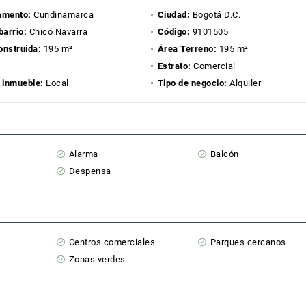
amento:
Cundinamarca
Ciudad:
Bogotá D.C.
barrio:
Chicó Navarra
Código:
9101505
onstruida:
195 m²
Área Terreno:
195 m²
1
Estrato:
Comercial
 inmueble:
Local
Tipo de negocio:
Alquiler
Alarma
Balcón
Despensa
Centros comerciales
Parques cercanos
Zonas verdes