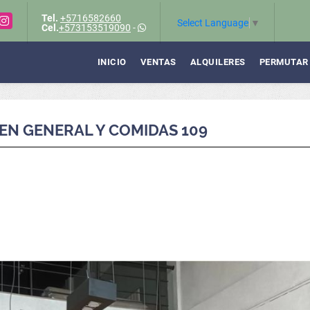
Tel.
+5716582660
Instagram
Select Language
▼
Cel.
+573153519090
-
INICIO
VENTAS
ALQUILERES
PERMUTAR
EN GENERAL Y COMIDAS 109