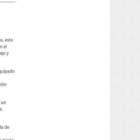
a, este
n el
ajo y
equipado
ción
n un
s.
da de