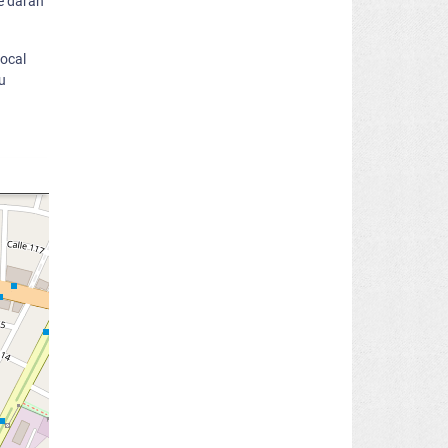
e darán
local
u