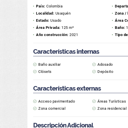
País:
Colombia
Depart
Localidad:
Usaquén
Zona / 
Estado:
Usado
Área C
Área Privada:
125 m²
Baño:
Año construcción:
2021
Tipo de
Características internas
Baño auxiliar
Adosado
Clósets
Depósito
Características externas
Acceso pavimentado
Áreas Turísticas
Zona comercial
Zona residencial
Descripción Adicional