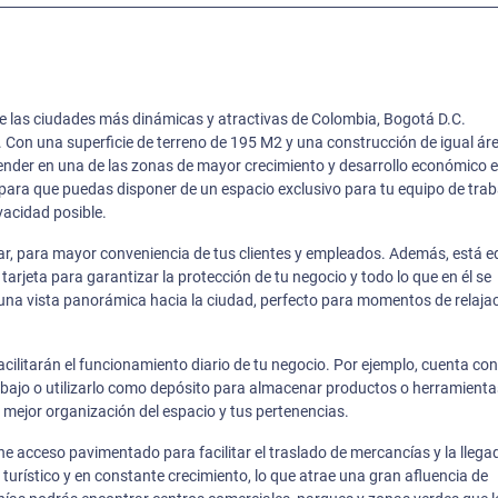
de las ciudades más dinámicas y atractivas de Colombia, Bogotá D.C.
on una superficie de terreno de 195 M2 y una construcción de igual áre
ender en una de las zonas de mayor crecimiento y desarrollo económico e
ara que puedas disponer de un espacio exclusivo para tu equipo de trab
vacidad posible.
iar, para mayor conveniencia de tus clientes y empleados. Además, está 
rjeta para garantizar la protección de tu negocio y todo lo que en él se
una vista panorámica hacia la ciudad, perfecto para momentos de relaja
 facilitarán el funcionamiento diario de tu negocio. Por ejemplo, cuenta co
bajo o utilizarlo como depósito para almacenar productos o herramienta
mejor organización del espacio y tus pertenencias.
iene acceso pavimentado para facilitar el traslado de mercancías y la llega
 turístico y en constante crecimiento, lo que atrae una gran afluencia de