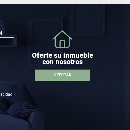
N
Oferte su inmueble
con nosotros
OFERTAR
ivacidad