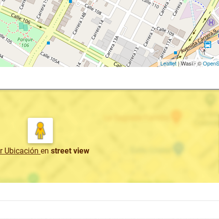
Leaflet
| Wasi - ©
OpenS
r Ubicación
en
street view