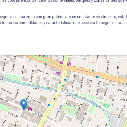
anías podrás encontrar centros comerciales, parques y zonas verdes que l
egocio en una zona con gran potencial y en constante crecimiento, este 
on todas las comodidades y características que necesita tu negocio para s