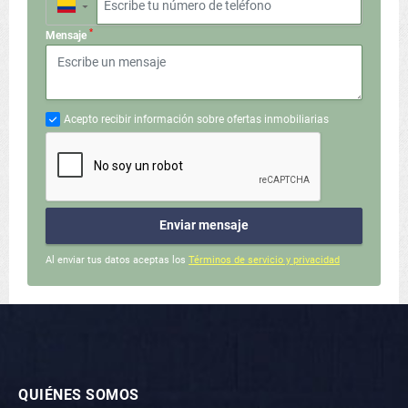
▼
*
Mensaje
Acepto recibir información sobre ofertas inmobiliarias
Enviar mensaje
Al enviar tus datos aceptas los
Términos de servicio y privacidad
QUIÉNES SOMOS