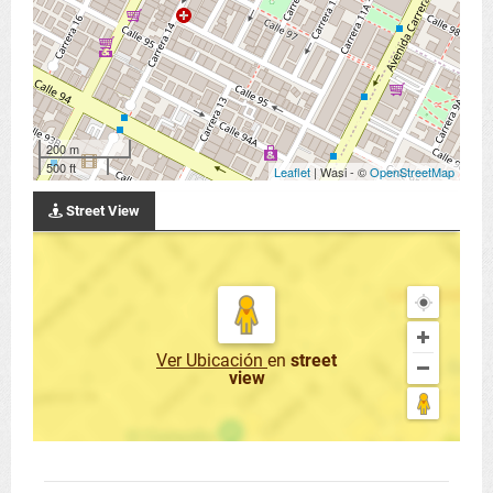
200 m
500 ft
Leaflet
| Wasi - ©
OpenStreetMap
Street View
Ver Ubicación
en
street
view