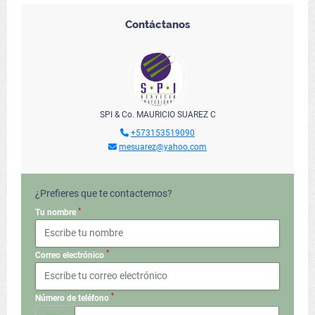
Contáctanos
SPI & Co. MAURICIO SUAREZ C
+573153519090
mesuarez@yahoo.com
¿Prefieres que te contactemos?
*
Tu nombre
*
Correo electrónico
*
Número de teléfono