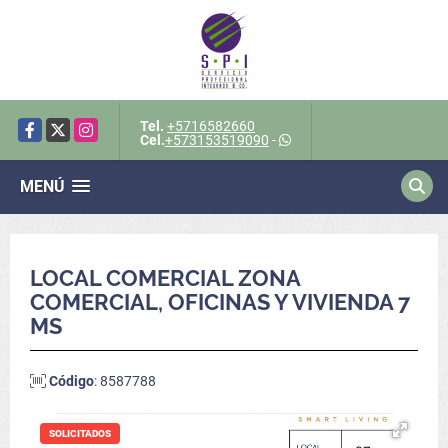
Tel.
+5716582660
Facebook
X
Instagram
Cel.
+573153519090
-
MENÚ
LOCAL COMERCIAL ZONA
COMERCIAL, OFICINAS Y VIVIENDA 7
MS
Código
: 8587788
SOLICITADOS