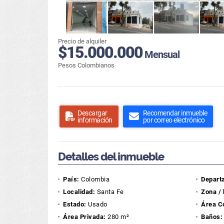
Precio de alquiler
$15.000.000
Mensual
Pesos Colombianos
Descargar
Recomendar inmueble
información
por correo electrónico
Detalles del inmueble
País:
Colombia
Depart
Localidad:
Santa Fe
Zona / 
Estado:
Usado
Área C
Área Privada:
280 m²
Baños: