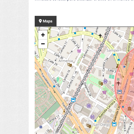
Mapa
+
−