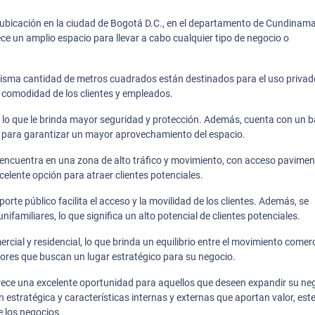
e ubicación en la ciudad de Bogotá D.C., en el departamento de Cundinam
ce un amplio espacio para llevar a cabo cualquier tipo de negocio o
misma cantidad de metros cuadrados están destinados para el uso privad
y comodidad de los clientes y empleados.
es, lo que le brinda mayor seguridad y protección. Además, cuenta con un 
s para garantizar un mayor aprovechamiento del espacio.
se encuentra en una zona de alto tráfico y movimiento, con acceso pavime
celente opción para atraer clientes potenciales.
orte público facilita el acceso y la movilidad de los clientes. Además, se
ifamiliares, lo que significa un alto potencial de clientes potenciales.
al y residencial, lo que brinda un equilibrio entre el movimiento comerci
dores que buscan un lugar estratégico para su negocio.
frece una excelente oportunidad para aquellos que deseen expandir su ne
estratégica y características internas y externas que aportan valor, est
e los negocios.