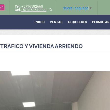
Tel.
+5716582660
Instagram
Select Language
▼
Cel.
+573153519090
-
INICIO
VENTAS
ALQUILERES
PERMUTAR
TRAFICO Y VIVIENDA ARRIENDO