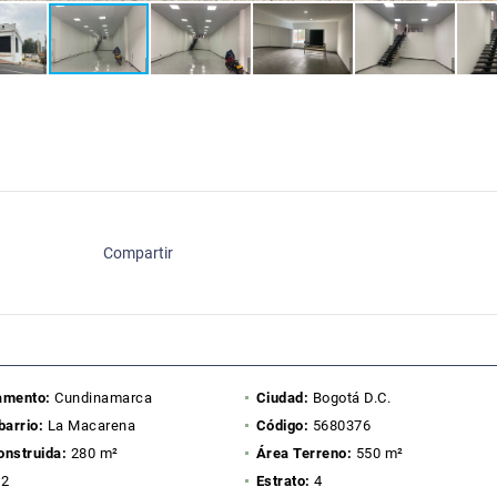
Compartir
amento:
Cundinamarca
Ciudad:
Bogotá D.C.
barrio:
La Macarena
Código:
5680376
onstruida:
280 m²
Área Terreno:
550 m²
2
Estrato:
4