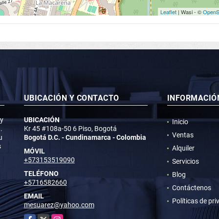
Leaflet
| Wasi - ©
OpenS
UBICACIÓN Y CONTACTO
INFORMACIÓ
 y
UBICACIÓN
Inicio
.
Kr 45 #108a-50 6 Piso, Bogotá
Ventas
u
Bogotá D.C. - Cundinamarca - Colombia
s
Alquiler
MÓVIL
+573153519090
Servicios
TELÉFONO
Blog
+5716582660
Contáctenos
EMAIL
Políticas de pr
mesuarez@yahoo.com