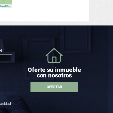
treetMap
N
Oferte su inmueble
con nosotros
OFERTAR
ivacidad