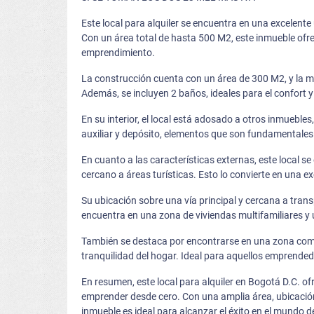
Este local para alquiler se encuentra en una excelent
Con un área total de hasta 500 M2, este inmueble ofre
emprendimiento.
La construcción cuenta con un área de 300 M2, y la 
Además, se incluyen 2 baños, ideales para el confort 
En su interior, el local está adosado a otros inmuebl
auxiliar y depósito, elementos que son fundamentale
En cuanto a las características externas, este local 
cercano a áreas turísticas. Esto lo convierte en una ex
Su ubicación sobre una vía principal y cercana a transp
encuentra en una zona de viviendas multifamiliares y un
También se destaca por encontrarse en una zona comerci
tranquilidad del hogar. Ideal para aquellos emprende
En resumen, este local para alquiler en Bogotá D.C. o
emprender desde cero. Con una amplia área, ubicación 
inmueble es ideal para alcanzar el éxito en el mundo d