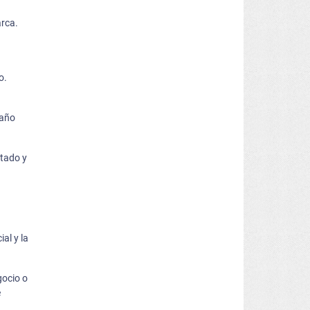
arca.
o.
baño
ntado y
al y la
gocio o
e