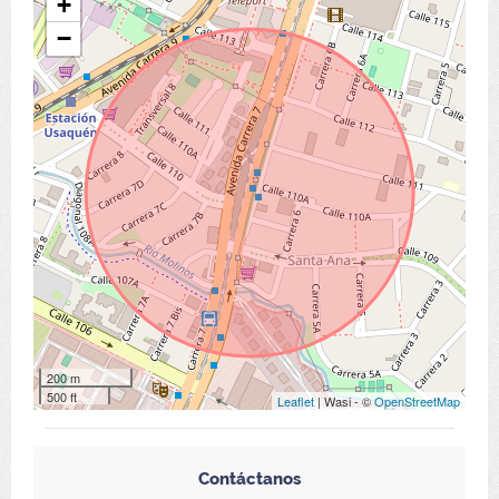
+
−
200 m
500 ft
Leaflet
| Wasi - ©
OpenStreetMap
Contáctanos