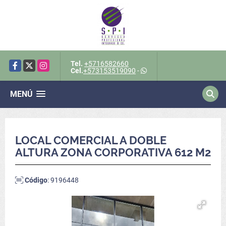
Tel.
+5716582660
Facebook
X
Instagram
Cel.
+573153519090
-
MENÚ
LOCAL COMERCIAL A DOBLE
ALTURA ZONA CORPORATIVA 612 M2
Código
: 9196448