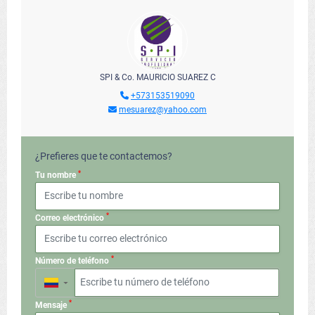
SPI & Co. MAURICIO SUAREZ C
+573153519090
mesuarez@yahoo.com
¿Prefieres que te contactemos?
*
Tu nombre
*
Correo electrónico
*
Número de teléfono
▼
*
Mensaje