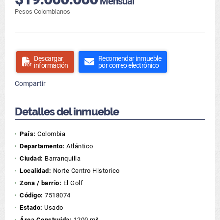
Mensual
Pesos Colombianos
Descargar
Recomendar inmueble
información
por correo electrónico
Compartir
Detalles del inmueble
País:
Colombia
Departamento:
Atlántico
Ciudad:
Barranquilla
Localidad:
Norte Centro Historico
Zona / barrio:
El Golf
Código:
7518074
Estado:
Usado
Área Construida:
1200 m²