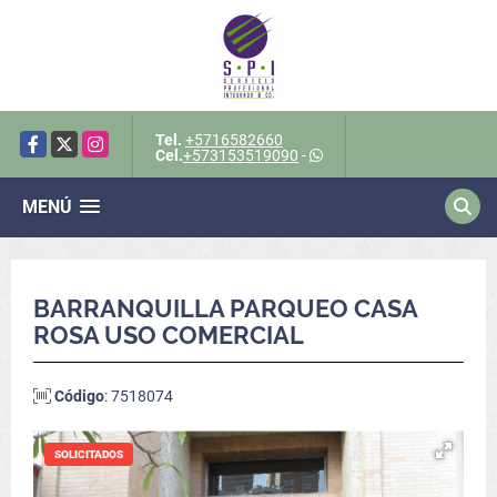
Tel.
+5716582660
Facebook
X
Instagram
Cel.
+573153519090
-
MENÚ
BARRANQUILLA PARQUEO CASA
ROSA USO COMERCIAL
Código
: 7518074
SOLICITADOS