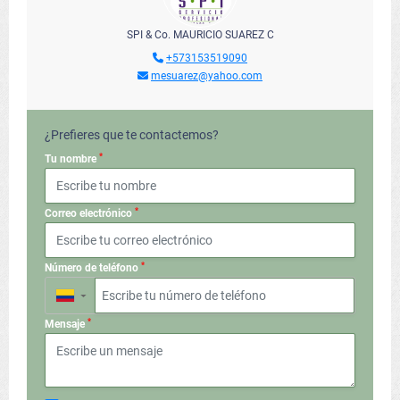
SPI & Co. MAURICIO SUAREZ C
+573153519090
mesuarez@yahoo.com
¿Prefieres que te contactemos?
*
Tu nombre
*
Correo electrónico
*
Número de teléfono
▼
*
Mensaje