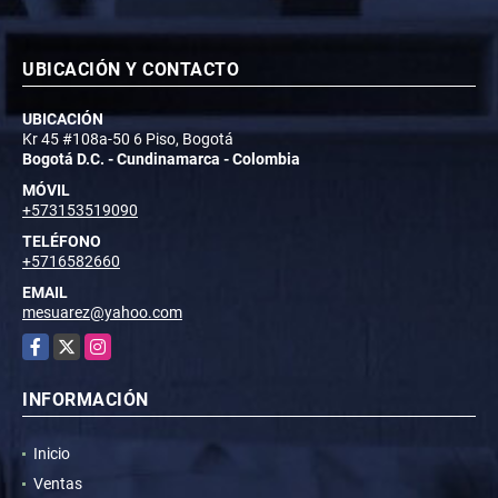
UBICACIÓN Y CONTACTO
UBICACIÓN
Kr 45 #108a-50 6 Piso, Bogotá
Bogotá D.C. - Cundinamarca - Colombia
MÓVIL
+573153519090
TELÉFONO
+5716582660
EMAIL
mesuarez@yahoo.com
Facebook
X
Instagram
INFORMACIÓN
Inicio
Ventas