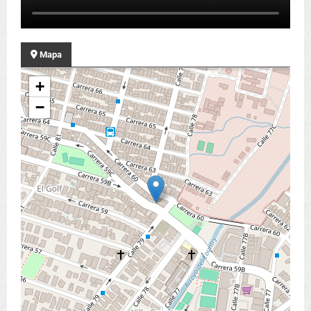
Mapa
+
−