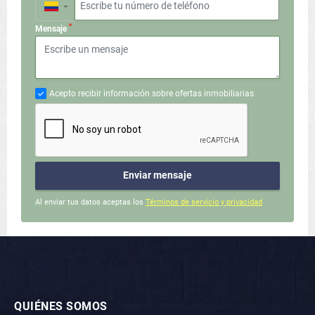
▼
*
Mensaje
Acepto recibir información sobre ofertas inmobiliarias
Enviar mensaje
Al enviar tus datos aceptas los
Términos de servicio y privacidad
QUIÉNES SOMOS