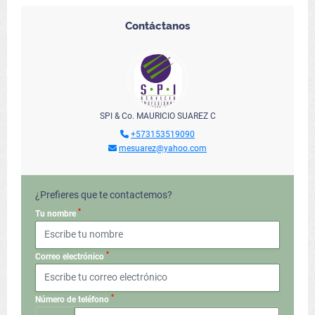
Contáctanos
SPI & Co. MAURICIO SUAREZ C
+573153519090
mesuarez@yahoo.com
¿Prefieres que te contactemos?
*
Tu nombre
*
Correo electrónico
*
Número de teléfono