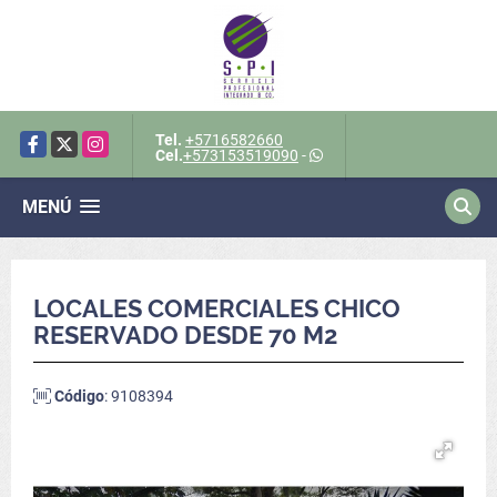
Tel.
+5716582660
Facebook
X
Instagram
Cel.
+573153519090
-
MENÚ
LOCALES COMERCIALES CHICO
RESERVADO DESDE 70 M2
Código
: 9108394