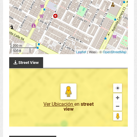
200 m
500 ft
Leaflet
| Wasi - ©
OpenStreetMap
Street View
Ver Ubicación
en
street
view