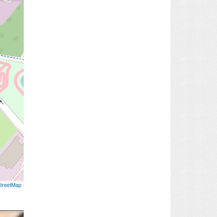
treetMap