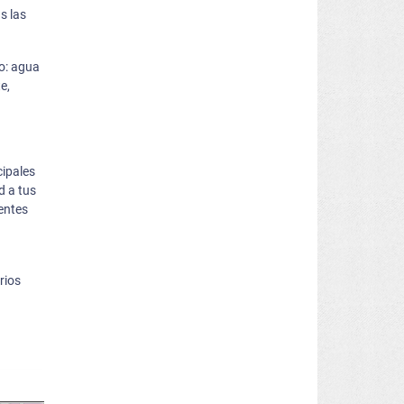
s las
io: agua
e,
cipales
d a tus
ientes
rios