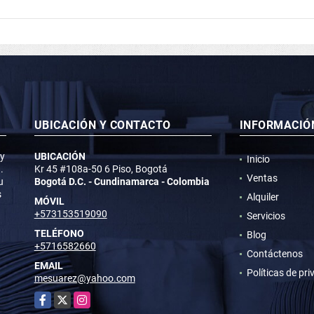
UBICACIÓN Y CONTACTO
INFORMACIÓ
 y
UBICACIÓN
Inicio
.
Kr 45 #108a-50 6 Piso, Bogotá
Ventas
u
Bogotá D.C. - Cundinamarca - Colombia
s
Alquiler
MÓVIL
+573153519090
Servicios
TELÉFONO
Blog
+5716582660
Contáctenos
EMAIL
Políticas de pr
mesuarez@yahoo.com
Facebook
X
Instagram