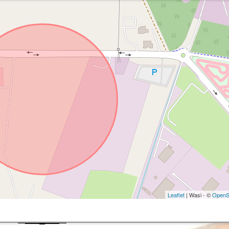
Leaflet
| Wasi - ©
OpenS