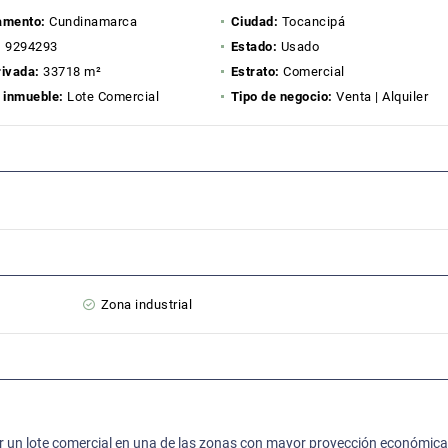
amento:
Cundinamarca
Ciudad:
Tocancipá
:
9294293
Estado:
Usado
rivada:
33718 m²
Estrato:
Comercial
 inmueble:
Lote Comercial
Tipo de negocio:
Venta | Alquiler
Zona industrial
r un lote comercial en una de las zonas con mayor proyección económica