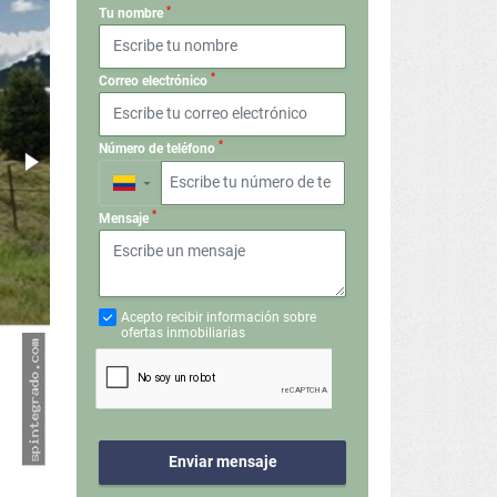
*
Tu nombre
*
Correo electrónico
*
Número de teléfono
▼
*
Mensaje
Acepto recibir información sobre
ofertas inmobiliarias
Enviar mensaje