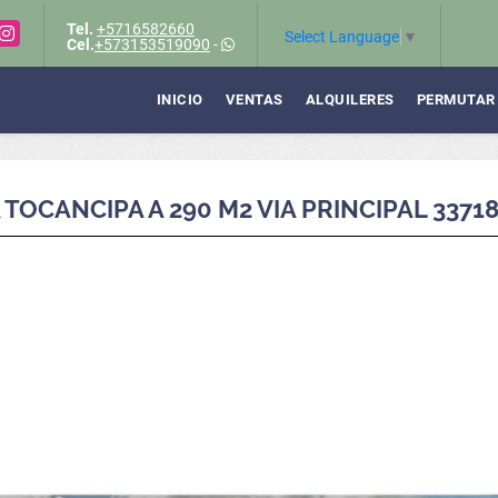
Tel.
+5716582660
Instagram
Select Language
▼
Cel.
+573153519090
-
INICIO
VENTAS
ALQUILERES
PERMUTAR
TOCANCIPA A 290 M2 VIA PRINCIPAL 33718