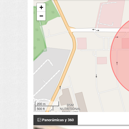
+
−
200 m
500 ft
Panorámicas y 360