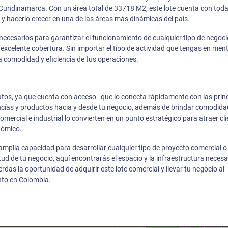
Cundinamarca. Con un área total de 33718 M2, este lote cuenta con toda
 y hacerlo crecer en una de las áreas más dinámicas del país.
os necesarios para garantizar el funcionamiento de cualquier tipo de negoc
excelente cobertura. Sin importar el tipo de actividad que tengas en ment
la comodidad y eficiencia de tus operaciones.
butos, ya que cuenta con acceso que lo conecta rápidamente con las prin
cancías y productos hacia y desde tu negocio, además de brindar comodida
mercial e industrial lo convierten en un punto estratégico para atraer cl
nómico.
amplia capacidad para desarrollar cualquier tipo de proyecto comercial o
ud de tu negocio, aquí encontrarás el espacio y la infraestructura necesa
rdas la oportunidad de adquirir este lote comercial y llevar tu negocio al
nto en Colombia.