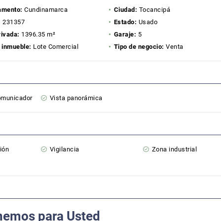
amento:
Cundinamarca
Ciudad:
Tocancipá
:
231357
Estado:
Usado
rivada:
1396.35 m²
Garaje:
5
 inmueble:
Lote Comercial
Tipo de negocio:
Venta
comunicador
Vista panorámica
ión
Vigilancia
Zona industrial
nemos para Usted