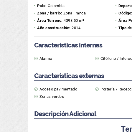
País:
Colombia
Depart
Zona / barrio:
Zona Franca
Código
Área Terreno:
4398.50 m²
Área P
Año construcción:
2014
Tipo de
Características internas
Alarma
Citófono / Inter
Características externas
Acceso pavimentado
Portería / Recepc
Zonas verdes
Descripción Adicional
Te