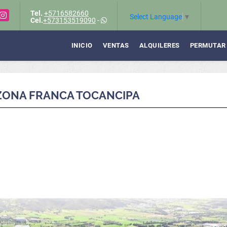
Tel.
+5716582660
Instagram
Select Language
▼
Cel.
+573153519090
-
INICIO
VENTAS
ALQUILERES
PERMUTAR
 ZONA FRANCA TOCANCIPA