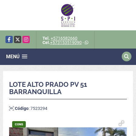
Tel.
+5716582660
Facebook
X
Instagram
Cel.
+573153519090
-
MENÚ
LOTE ALTO PRADO PV 51
BARRANQUILLA
Código
: 7523294
CONS