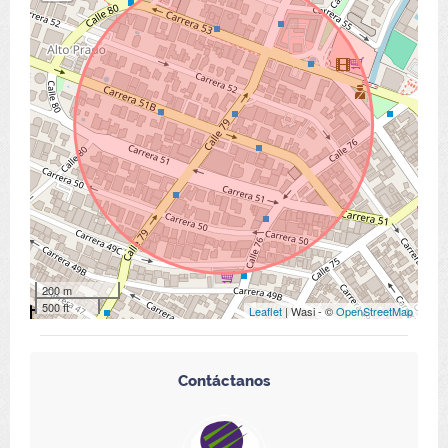
200 m
500 ft
Leaflet
| Wasi - ©
OpenStreetMap
Contáctanos