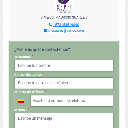
SPI & Co. MAURICIO SUAREZ C
+573153519090
mesuarez@yahoo.com
¿Prefieres que te contactemos?
*
Tu nombre
*
Correo electrónico
*
Número de teléfono
▼
*
Mensaje