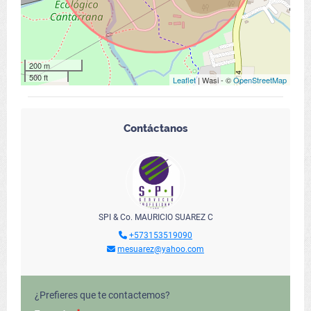
200 m
500 ft
Leaflet
| Wasi - ©
OpenStreetMap
Contáctanos
SPI & Co. MAURICIO SUAREZ C
+573153519090
mesuarez@yahoo.com
¿Prefieres que te contactemos?