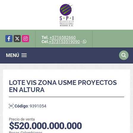
Tel.
+5716582660
Facebook
X
Instagram
Cel.
+573153519090
-
MENÚ
LOTE VIS ZONA USME PROYECTOS
EN ALTURA
Código
: 9391054
Precio de venta
$520.000.000.000
Pesos Colombianos