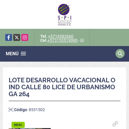
Tel.
+5716582660
Facebook
X
Instagram
Cel.
+573153519090
-
MENÚ
LOTE DESARROLLO VACACIONAL O
IND CALLE 80 LICE DE URBANISMO
GA 264
Código
: 8531502
MESC