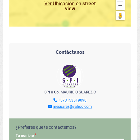
Ver Ubicación
en
street
view
Contáctanos
SPI & Co. MAURICIO SUAREZ C
+573153519090
mesuarez@yahoo.com
¿Prefieres que te contactemos?
*
Tu nombre