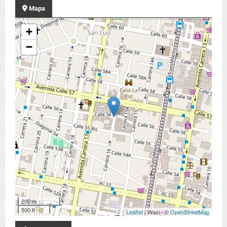
Mapa
+
−
200 m
500 ft
Leaflet
| Wasi - ©
OpenStreetMap