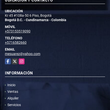
UBICACIÓN Y CONTACTO
UBICACIÓN
Kr 45 #108a-50 6 Piso, Bogotá
Bogotá D.C. - Cundinamarca - Colombia
MÓVIL
+573153519090
TELÉFONO
+5716582660
EMAIL
mesuarez@yahoo.com
Facebook
X
Instagram
INFORMACIÓN
Inicio
Ventas
Alquiler
Servicios