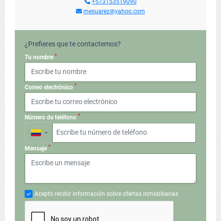
+573153519090
mesuarez@yahoo.com
¿Prefieres que te contactemos?
*
Tu nombre
*
Correo electrónico
*
Número de teléfono
▼
*
Mensaje
Acepto recibir información sobre ofertas inmobiliarias