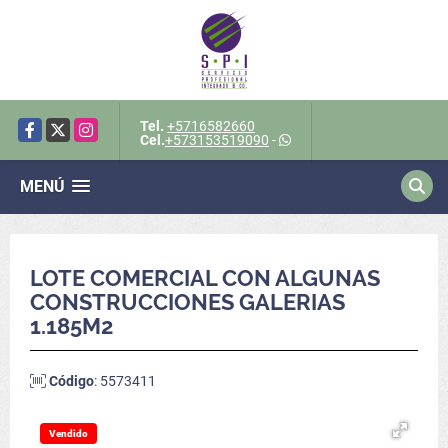
Tel.
+5716582660
Facebook
X
Instagram
Cel.
+573153519090
-
MENÚ
LOTE COMERCIAL CON ALGUNAS
CONSTRUCCIONES GALERIAS
1.185M2
Código
: 5573411
Vendido