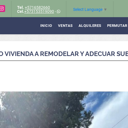
Tel.
+5716582660
Instagram
Select Language
▼
Cel.
+573153519090
-
INICIO
VENTAS
ALQUILERES
PERMUTAR
 VIVIENDA A REMODELAR Y ADECUAR SU