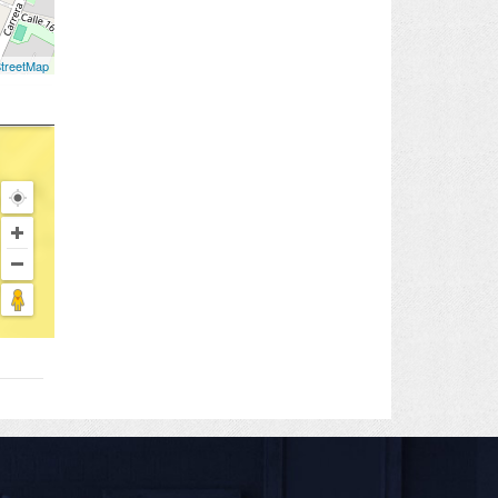
treetMap