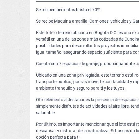
Se reciben permutas hasta el 70%
Se recibe Maquina amarilla, Camiones, vehiculos y G
Este lote o terreno ubicado en Bogotá D.C. es una ex
versátil en una de las zonas más cotizadas de Cundin
posibilidades para desarrollar tus proyectos inmobil
igual tamaño, asegurando espacio suficiente para con
Cuenta con 7 espacios de garaje, proporcionándote c
Ubicado en una zona privilegiada, este terreno está r
transporte público, podrás moverte con facilidad y ra
ambiente tranquilo y seguro para ti y los tuyos.
Otro elemento a destacar es la presencia de espacios d
simplemente disfrutas de actividades al aire libre, t
saludable.
Por último, es importante mencionar que el lote está 
descansar y disfrutar de la naturaleza. Si buscas un l
opción perfecta para ti.