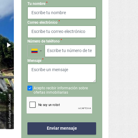
*
Tu nombre
*
Correo electrónico
*
Número de teléfono
▼
*
Mensaje
Acepto recibir información sobre
ofertas inmobiliarias
Enviar mensaje