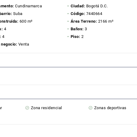
amento:
Cundinamarca
Ciudad:
Bogotá D.C.
barrio:
Suba
Código:
7440664
onstruida:
600 m²
Área Terreno:
2166 m²
s:
4
Baños:
3
:
4
Piso:
2
 negocio:
Venta
ar
Zona residencial
Zonas deportivas