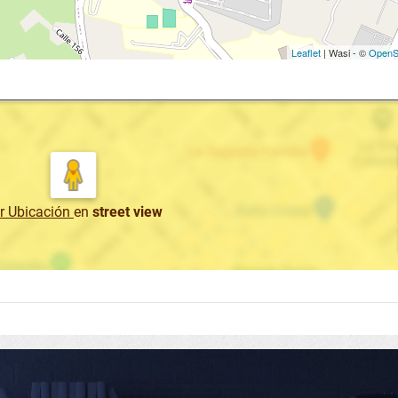
Leaflet
| Wasi - ©
OpenS
r Ubicación
en
street view