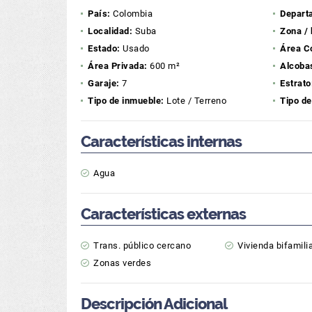
País:
Colombia
Depart
Localidad:
Suba
Zona / 
Estado:
Usado
Área C
Área Privada:
600 m²
Alcoba
Garaje:
7
Estrato
Tipo de inmueble:
Lote / Terreno
Tipo de
Características internas
Agua
Características externas
Trans. público cercano
Vivienda bifamili
Zonas verdes
Descripción Adicional