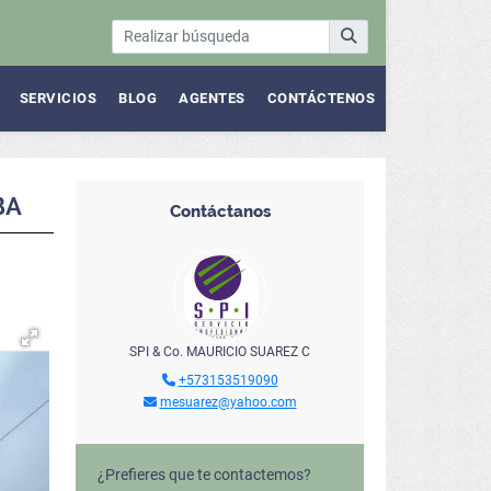
SERVICIOS
BLOG
AGENTES
CONTÁCTENOS
BA
Contáctanos
SPI & Co. MAURICIO SUAREZ C
+573153519090
mesuarez@yahoo.com
¿Prefieres que te contactemos?