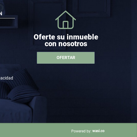
N
Oferte su inmueble
con nosotros
OFERTAR
ivacidad
wasi.co
Powered by: