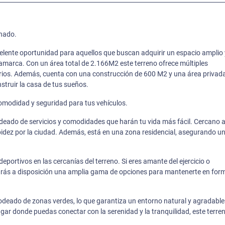
anado.
celente oportunidad para aquellos que buscan adquirir un espacio amplio 
amarca. Con un área total de 2.166M2 este terreno ofrece múltiples
iarios. Además, cuenta con una construcción de 600 M2 y una área privad
struir la casa de tus sueños.
omodidad y seguridad para tus vehículos.
odeado de servicios y comodidades que harán tu vida más fácil. Cercano a
pidez por la ciudad. Además, está en una zona residencial, asegurando u
eportivos en las cercanías del terreno. Si eres amante del ejercicio o
endrás a disposición una amplia gama de opciones para mantenerte en for
rodeado de zonas verdes, lo que garantiza un entorno natural y agradable
ugar donde puedas conectar con la serenidad y la tranquilidad, este terren