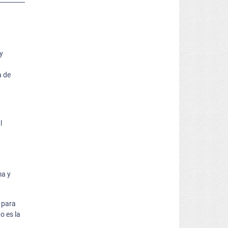
y
a de
l
n
ma y
 para
o es la