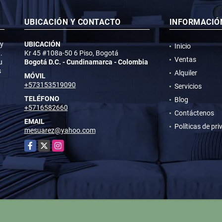
UBICACIÓN Y CONTACTO
INFORMACIÓ
 y
UBICACIÓN
Inicio
.
Kr 45 #108a-50 6 Piso, Bogotá
Ventas
u
Bogotá D.C. - Cundinamarca - Colombia
s
Alquiler
MÓVIL
+573153519090
Servicios
TELÉFONO
Blog
+5716582660
Contáctenos
EMAIL
Políticas de pr
mesuarez@yahoo.com
Facebook
X
Instagram