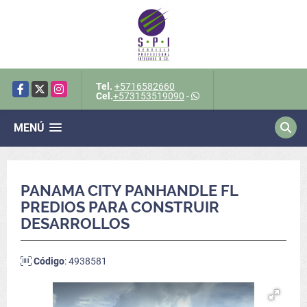
Tel.
+5716582660
Facebook
X
Instagram
Cel.
+573153519090
-
MENÚ
PANAMA CITY PANHANDLE FL
PREDIOS PARA CONSTRUIR
DESARROLLOS
Código
: 4938581