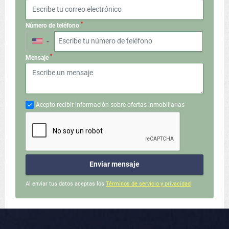
*
Número de teléfono
▼
*
Mensaje
Acepto recibir información sobre ofertas inmobiliarias
Enviar mensaje
Al enviar tus datos aceptas los
Términos de servicio y privacidad