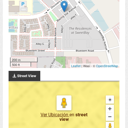
200 m
500 ft
Leaflet
| Wasi - ©
OpenStreetMap
Street View
Ver Ubicación
en
street
view