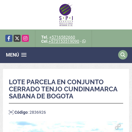
Tel.
+5716582660
Facebook
X
Instagram
Cel.
+573153519090
-
MENÚ
LOTE PARCELA EN CONJUNTO
CERRADO TENJO CUNDINAMARCA
SABANA DE BOGOTA
Código
: 2836926