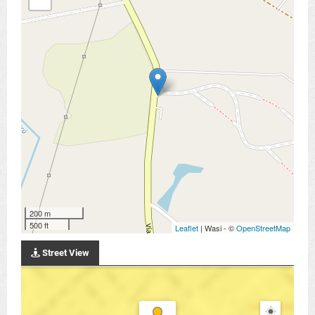
200 m
500 ft
Leaflet
| Wasi - ©
OpenStreetMap
Street View