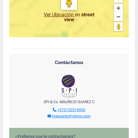
Ver Ubicación
en
street
view
Contáctanos
SPI & Co. MAURICIO SUAREZ C
+573153519090
mesuarez@yahoo.com
¿Prefieres que te contactemos?