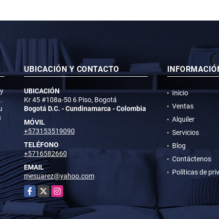
UBICACIÓN Y CONTACTO
INFORMACIÓ
 y
UBICACIÓN
Inicio
.
Kr 45 #108a-50 6 Piso, Bogotá
Ventas
u
Bogotá D.C. - Cundinamarca - Colombia
s
Alquiler
MÓVIL
+573153519090
Servicios
TELÉFONO
Blog
+5716582660
Contáctenos
EMAIL
Políticas de pr
mesuarez@yahoo.com
Facebook
X
Instagram