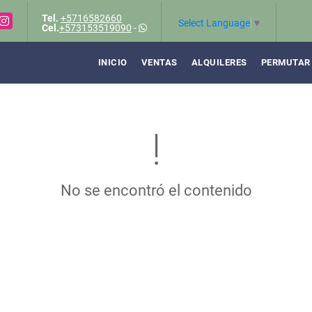
Tel.
+5716582660
Instagram
Select Language
▼
Cel.
+573153519090
-
INICIO
VENTAS
ALQUILERES
PERMUTAR
No se encontró el contenido