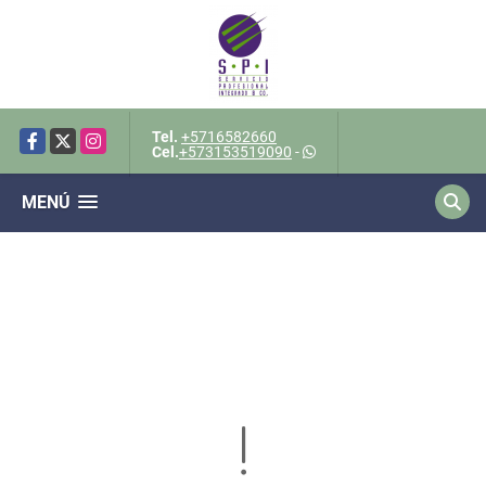
Tel.
+5716582660
Facebook
X
Instagram
Cel.
+573153519090
-
MENÚ