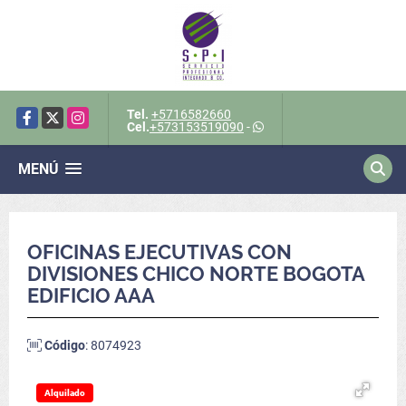
Tel.
+5716582660
Facebook
X
Instagram
Cel.
+573153519090
-
MENÚ
OFICINAS EJECUTIVAS CON
DIVISIONES CHICO NORTE BOGOTA
EDIFICIO AAA
Código
: 8074923
Alquilado