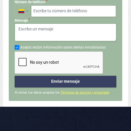
*
Número de teléfono
▼
*
Mensaje
Acepto recibir información sobre ofertas inmobiliarias
Enviar mensaje
Al enviar tus datos aceptas los
Términos de servicio y privacidad