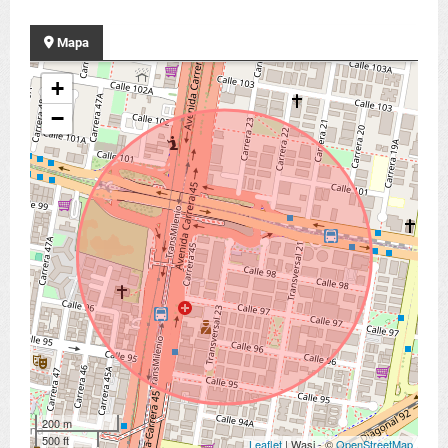
Mapa
+
−
200 m
500 ft
Leaflet
| Wasi - ©
OpenStreetMap