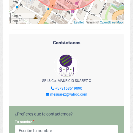
200 m
500 ft
Leaflet
| Wasi - ©
OpenStreetMap
Contáctanos
SPI & Co. MAURICIO SUAREZ C
+573153519090
mesuarez@yahoo.com
¿Prefieres que te contactemos?
*
Tu nombre