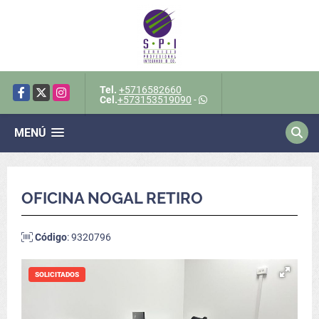
Tel.
+5716582660
Facebook
X
Instagram
Cel.
+573153519090
-
MENÚ
OFICINA NOGAL RETIRO
Código
: 9320796
SOLICITADOS