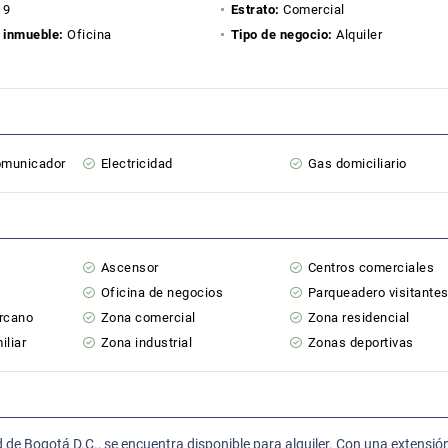
9
Estrato:
Comercial
 inmueble:
Oficina
Tipo de negocio:
Alquiler
comunicador
Electricidad
Gas domiciliario
Ascensor
Centros comerciales
Oficina de negocios
Parqueadero visitante
ercano
Zona comercial
Zona residencial
iliar
Zona industrial
Zonas deportivas
d de Bogotá D.C., se encuentra disponible para alquiler. Con una extensió