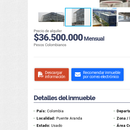
Precio de alquiler
$36.500.000
Mensual
Pesos Colombianos
Descargar
Recomendar inmueble
información
por correo electrónico
Detalles del inmueble
País:
Colombia
Depart
Localidad:
Puente Aranda
Zona / 
Estado:
Usado
Área C