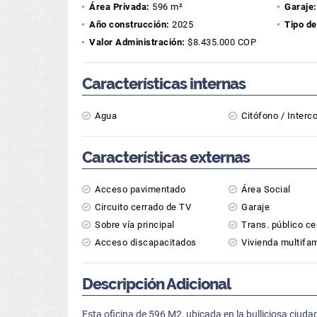
Área Privada:
596 m²
Garaje:
Año construcción:
2025
Tipo de
Valor Administración:
$8.435.000 COP
Características internas
Agua
Citófono / Inter
Características externas
Acceso pavimentado
Área Social
Circuito cerrado de TV
Garaje
Sobre vía principal
Trans. público c
Acceso discapacitados
Vivienda multifam
Descripción Adicional
Esta oficina de 596 M2, ubicada en la bulliciosa ciuda