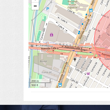
−
200 m
500 ft