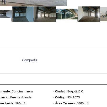
Compartir
amento:
Cundinamarca
Ciudad:
Bogotá D.C.
barrio:
Puente Aranda
Código:
9341073
onstruida:
596 m²
Área Terreno:
5000 m²