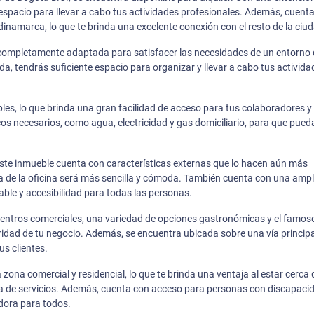
espacio para llevar a cabo tus actividades profesionales. Además, cuent
namarca, lo que te brinda una excelente conexión con el resto de la ciu
 completamente adaptada para satisfacer las necesidades de un entorno
, tendrás suficiente espacio para organizar y llevar a cabo tus activida
les, lo que brinda una gran facilidad de acceso para tus colaboradores y
cos necesarios, como agua, electricidad y gas domiciliario, para que pued
e este inmueble cuenta con características externas que lo hacen aún más
da de la oficina será más sencilla y cómoda. También cuenta con una ampl
able y accesibilidad para todas las personas.
centros comerciales, una variedad de opciones gastronómicas y el famos
guridad de tu negocio. Además, se encuentra ubicada sobre una vía principa
us clientes.
zona comercial y residencial, lo que te brinda una ventaja al estar cerca 
rta de servicios. Además, cuenta con acceso para personas con discapaci
edora para todos.