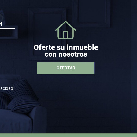
N
Oferte su inmueble
con nosotros
OFERTAR
ivacidad