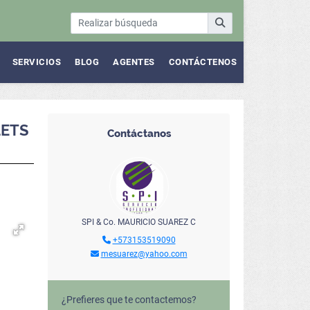
SERVICIOS
BLOG
AGENTES
CONTÁCTENOS
LETS
Contáctanos
SPI & Co. MAURICIO SUAREZ C
+573153519090
mesuarez@yahoo.com
¿Prefieres que te contactemos?