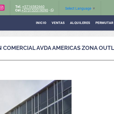
Tel.
+5716582660
Instagram
Select Language
▼
Cel.
+573153519090
-
INICIO
VENTAS
ALQUILERES
PERMUTAR
ON COMERCIAL AVDA AMERICAS ZONA OUT