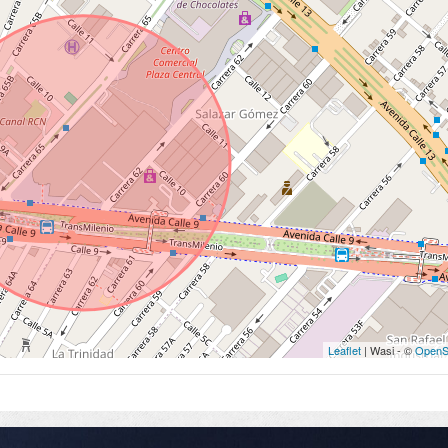
Leaflet
| Wasi - ©
OpenS