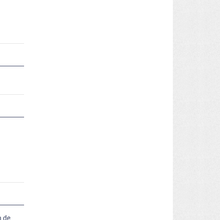
s
n de