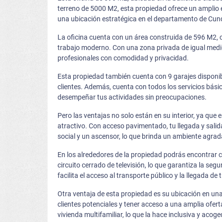
terreno de 5000 M2, esta propiedad ofrece un amplio 
una ubicación estratégica en el departamento de Cundi
La oficina cuenta con un área construida de 596 M2,
trabajo moderno. Con una zona privada de igual medida
profesionales con comodidad y privacidad.
Esta propiedad también cuenta con 9 garajes disponib
clientes. Además, cuenta con todos los servicios bási
desempeñar tus actividades sin preocupaciones.
Pero las ventajas no solo están en su interior, ya qu
atractivo. Con acceso pavimentado, tu llegada y sali
social y un ascensor, lo que brinda un ambiente agrad
En los alrededores de la propiedad podrás encontrar 
circuito cerrado de televisión, lo que garantiza la se
facilita el acceso al transporte público y la llegada de t
Otra ventaja de esta propiedad es su ubicación en una 
clientes potenciales y tener acceso a una amplia ofe
vivienda multifamiliar, lo que la hace inclusiva y acog