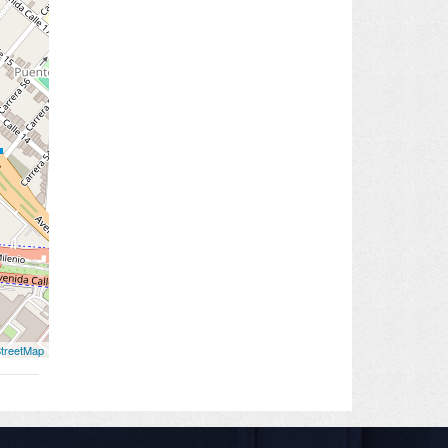
treetMap