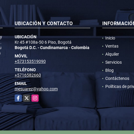
UBICACIÓN Y CONTACTO
INFORMACIÓ
 y
UBICACIÓN
Inicio
.
Kr 45 #108a-50 6 Piso, Bogotá
Ventas
u
Bogotá D.C. - Cundinamarca - Colombia
s
Alquiler
MÓVIL
+573153519090
Servicios
TELÉFONO
Blog
+5716582660
Contáctenos
EMAIL
Políticas de pr
mesuarez@yahoo.com
Facebook
X
Instagram