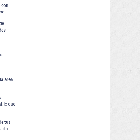
a con
dad.
 de
des
as
ia área
o
l, lo que
de tus
dad y