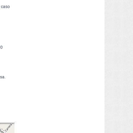
n caso
00
esa.