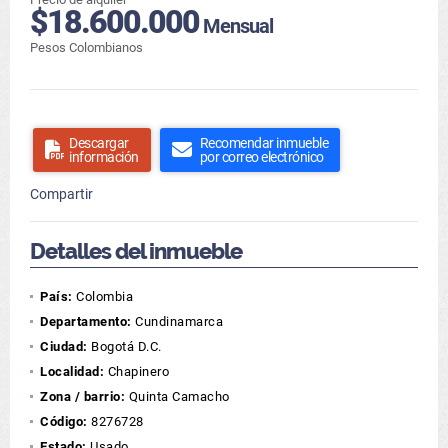
$18.600.000
Mensual
Pesos Colombianos
Descargar
Recomendar inmueble
información
por correo electrónico
Compartir
Detalles del inmueble
País:
Colombia
Departamento:
Cundinamarca
Ciudad:
Bogotá D.C.
Localidad:
Chapinero
Zona / barrio:
Quinta Camacho
Código:
8276728
Estado:
Usado