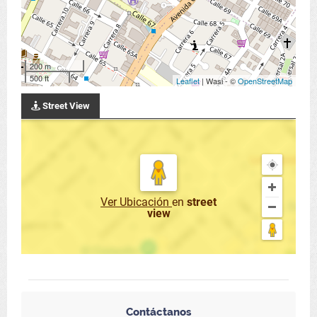
200 m
500 ft
Leaflet
| Wasi - ©
OpenStreetMap
Street View
Ver Ubicación
en
street
view
Contáctanos