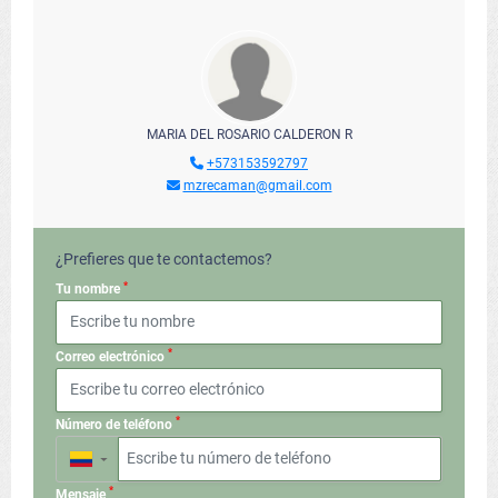
MARIA DEL ROSARIO CALDERON R
+573153592797
mzrecaman@gmail.com
¿Prefieres que te contactemos?
*
Tu nombre
*
Correo electrónico
*
Número de teléfono
▼
*
Mensaje