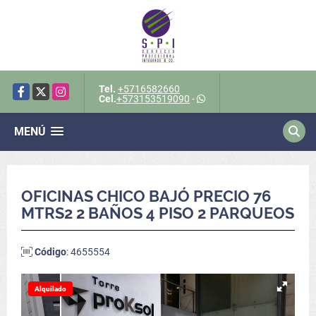
Tel.
+5716582660
Facebook
X
Instagram
Cel.
+573153519090
-
MENÚ
OFICINAS CHICO BAJÓ PRECIO 76
MTRS2 2 BAÑOS 4 PISO 2 PARQUEOS
Código
: 4655554
Alquilado