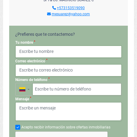
SPI & Co. MAURICIO SUAREZ C
+573153519090
mesuarez@yahoo.com
¿Prefieres que te contactemos?
*
Tu nombre
*
Correo electrónico
*
Número de teléfono
▼
*
Mensaje
Acepto recibir información sobre ofertas inmobiliarias