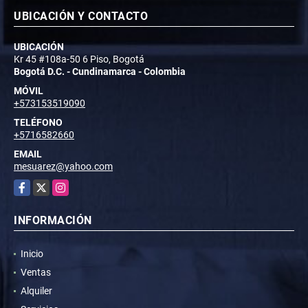
UBICACIÓN Y CONTACTO
UBICACIÓN
Kr 45 #108a-50 6 Piso, Bogotá
Bogotá D.C. - Cundinamarca - Colombia
MÓVIL
+573153519090
TELÉFONO
+5716582660
EMAIL
mesuarez@yahoo.com
Facebook
X
Instagram
INFORMACIÓN
Inicio
Ventas
Alquiler