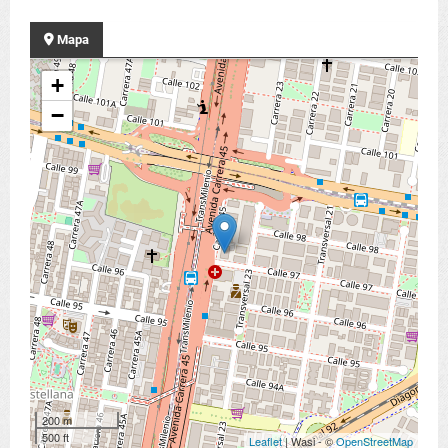
Mapa
+
−
200 m
500 ft
Leaflet
| Wasi - ©
OpenStreetMap